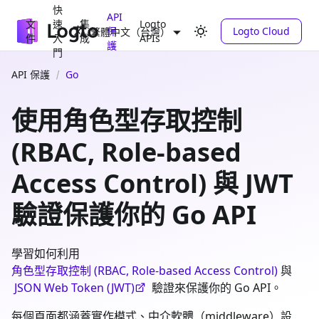
快
API
文
速
集
Logto
保
Logto Cloud
繁體中文（台灣）
件
入
成
APIs
護
門
API 保護
Go
使用角色型存取控制
(RBAC, Role-based
Access Control) 與 JWT
驗證保護你的 Go API
學習如何利用
角色型存取控制 (RBAC, Role-based Access Control)
與
JSON Web Token (JWT)
驗證來保護你的 Go API。
每個頁面都涵蓋實作模式、中介軟體（middleware）設