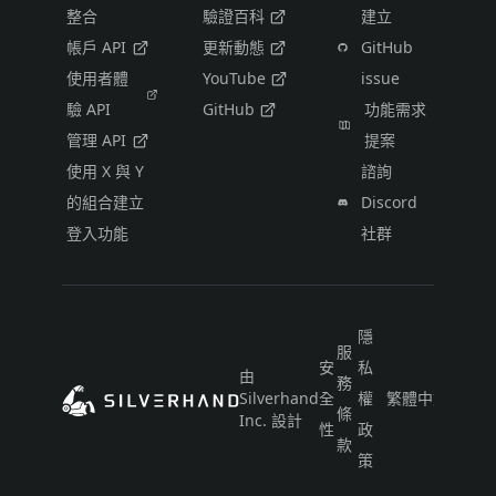
整合
驗證百科
建立
帳戶 API
更新動態
GitHub
使用者體
YouTube
issue
驗 API
GitHub
功能需求
管理 API
提案
使用 X 與 Y
諮詢
的組合建立
Discord
登入功能
社群
隱
服
安
私
由
務
Silverhand
全
權
繁體中文（台灣
條
Inc. 設計
性
政
款
策