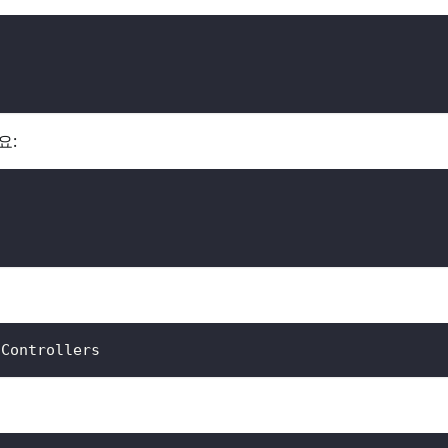
요:
/Controllers