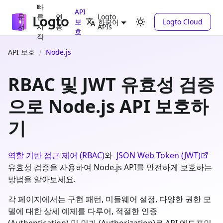
빠
API
문
른
연
Logto
보
Logto Cloud
한국어
서
시
동
APIs
호
작
API 보호
Node.js
RBAC 및 JWT 유효성 검증
으로 Node.js API 보호하
기
역할 기반 접근 제어 (RBAC)
와
JSON Web Token (JWT)
유효성 검증을 사용하여 Node.js API를 안전하게 보호하는
방법을 알아보세요.
각 페이지에서는 구현 패턴, 미들웨어 설정, 다양한 권한 모
델에 대한 상세 예제를 다루어, 적절한 인증