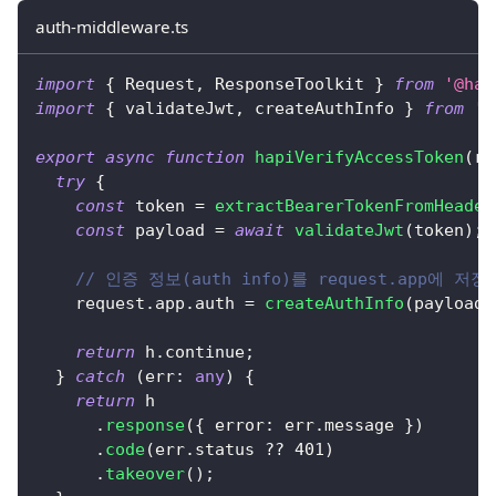
auth-middleware.ts
import
{
 Request
,
 ResponseToolkit 
}
from
'@hap
import
{
 validateJwt
,
 createAuthInfo 
}
from
'.
export
async
function
hapiVerifyAccessToken
(
re
try
{
const
 token 
=
extractBearerTokenFromHeader
const
 payload 
=
await
validateJwt
(
token
)
;
// 인증 정보(auth info)를 request.app에 
    request
.
app
.
auth 
=
createAuthInfo
(
payload
)
return
 h
.
continue
;
}
catch
(
err
:
any
)
{
return
 h
.
response
(
{
 error
:
 err
.
message 
}
)
.
code
(
err
.
status 
??
401
)
.
takeover
(
)
;