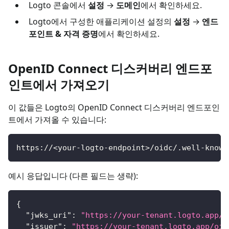
Logto 콘솔에서
설정
→
도메인
에서 확인하세요.
Logto에서 구성한 애플리케이션 설정의
설정
→
엔드
포인트 & 자격 증명
에서 확인하세요.
OpenID Connect 디스커버리 엔드포
인트에서 가져오기
이 값들은 Logto의 OpenID Connect 디스커버리 엔드포인
트에서 가져올 수 있습니다:
https://<your-logto-endpoint>/oidc/.well-known
예시 응답입니다 (다른 필드는 생략):
{
"jwks_uri"
:
"https://your-tenant.logto.app/o
"issuer"
:
"https://your-tenant.logto.app/oid