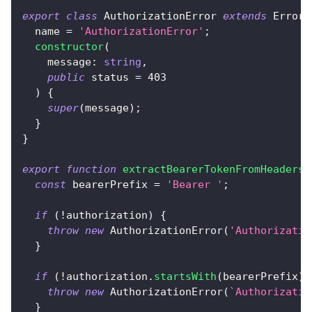
export
class
AuthorizationError
extends
Error
  name 
=
'AuthorizationError'
;
constructor
(
    message
:
string
,
public
 status 
=
403
)
{
super
(
message
)
;
}
}
export
function
extractBearerTokenFromHeaders
(
const
 bearerPrefix 
=
'Bearer '
;
if
(
!
authorization
)
{
throw
new
AuthorizationError
(
'Authorizat
}
if
(
!
authorization
.
startsWith
(
bearerPrefix
)
)
throw
new
AuthorizationError
(
`
Authorizati
}