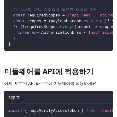
// 글로벌 API 리소스에 필요한 스코프 확인
const
 requiredScopes 
=
[
'api:read'
,
'api:wri
const
 scopes 
=
(
payload
.
scope 
as
string
)
?.
sp
if
(
!
requiredScopes
.
every
(
(
scope
)
=>
 scopes
.
throw
new
AuthorizationError
(
'Insufficient
}
}
미들웨어를 API에 적용하기
이제, 보호된 API 라우트에 미들웨어를 적용하세요.
app.ts
import
{
 hapiVerifyAccessToken 
}
from
'./auth-