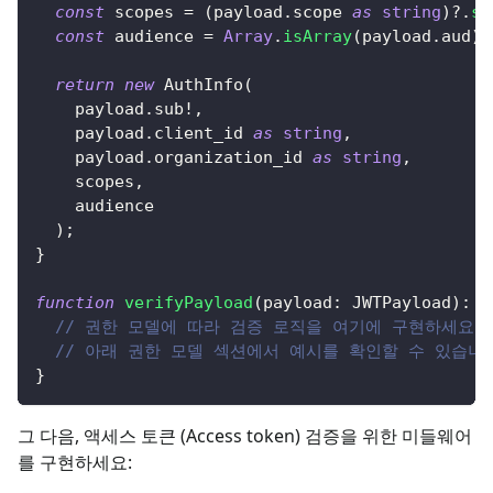
const
 scopes 
=
(
payload
.
scope 
as
string
)
?.
sp
const
 audience 
=
Array
.
isArray
(
payload
.
aud
)
return
new
AuthInfo
(
    payload
.
sub
!
,
    payload
.
client_id 
as
string
,
    payload
.
organization_id 
as
string
,
    scopes
,
    audience
)
;
}
function
verifyPayload
(
payload
:
 JWTPayload
)
:
v
// 권한 모델에 따라 검증 로직을 여기에 구현하세요
// 아래 권한 모델 섹션에서 예시를 확인할 수 있습니
}
그 다음, 액세스 토큰 (Access token) 검증을 위한 미들웨어
를 구현하세요: