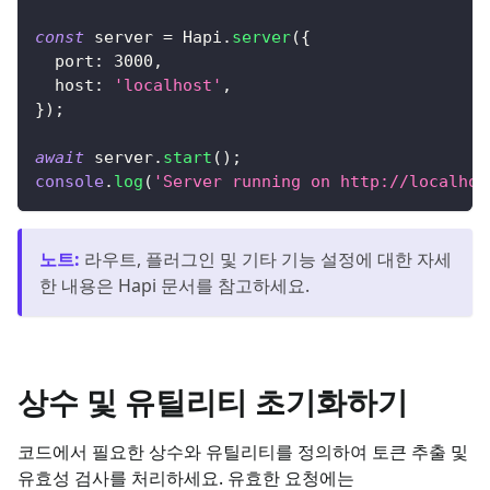
const
 server 
=
 Hapi
.
server
(
{
  port
:
3000
,
  host
:
'localhost'
,
}
)
;
await
 server
.
start
(
)
;
console
.
log
(
'Server running on http://localhos
노트
:
라우트, 플러그인 및 기타 기능 설정에 대한 자세
한 내용은 Hapi 문서를 참고하세요.
상수 및 유틸리티 초기화하기
코드에서 필요한 상수와 유틸리티를 정의하여 토큰 추출 및
유효성 검사를 처리하세요. 유효한 요청에는