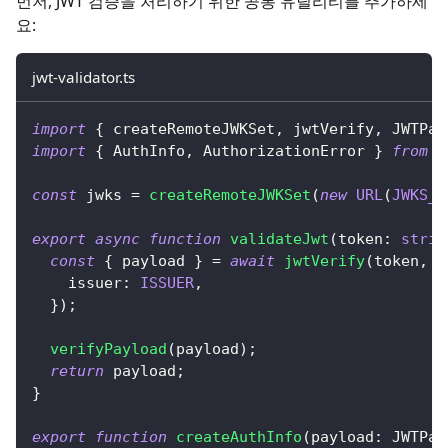
먼저, JWT 검증을 처리하기 위한 공통 유틸리티를 추가하세
요:
jwt-validator.ts
import
{
 createRemoteJWKSet
,
 jwtVerify
,
 JWTPay
import
{
 AuthInfo
,
 AuthorizationError 
}
from
'
const
 jwks 
=
createRemoteJWKSet
(
new
URL
(
JWKS_U
export
async
function
validateJwt
(
token
:
strin
const
{
 payload 
}
=
await
jwtVerify
(
token
,
 j
    issuer
:
ISSUER
,
}
)
;
verifyPayload
(
payload
)
;
return
 payload
;
}
export
function
createAuthInfo
(
payload
:
 JWTPay