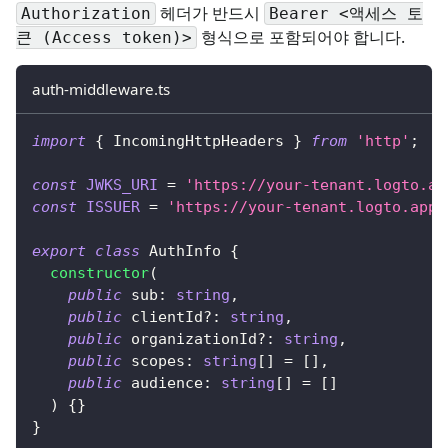
헤더가 반드시
Authorization
Bearer <액세스 토
형식으로 포함되어야 합니다.
큰 (Access token)>
auth-middleware.ts
import
{
 IncomingHttpHeaders 
}
from
'http'
;
const
JWKS_URI
=
'https://your-tenant.logto.ap
const
ISSUER
=
'https://your-tenant.logto.app/
export
class
AuthInfo
{
constructor
(
public
 sub
:
string
,
public
 clientId
?
:
string
,
public
 organizationId
?
:
string
,
public
 scopes
:
string
[
]
=
[
]
,
public
 audience
:
string
[
]
=
[
]
)
{
}
}