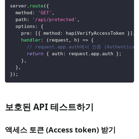
server
.
route
(
{
  method
:
'GET'
,
  path
:
'/api/protected'
,
  options
:
{
    pre
:
[
{
 method
:
 hapiVerifyAccessToken 
}
]
,
handler
:
(
request
,
 h
)
=>
{
// request.app.auth에서 인증 (Authenti
return
{
 auth
:
 request
.
app
.
auth 
}
;
}
,
}
,
}
)
;
보호된 API 테스트하기
액세스 토큰 (Access token) 받기