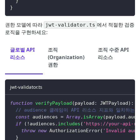
}
}
권한 모델에 따라
에서 적절한 검증
jwt-validator.ts
로직을 구현하세요:
글로벌 API
조직
조직 수준 API
리소스
(Organization)
리소스
권한
jwt-validator.ts
function
verifyPayload
(
payload
:
 JWTPayload
)
:
v
// audience 클레임이 API 리소스 지표와 일치하는
const
 audiences 
=
Array
.
isArray
(
payload
.
aud
)
if
(
!
audiences
.
includes
(
'https://your-api-re
throw
new
AuthorizationError
(
'Invalid audi
}