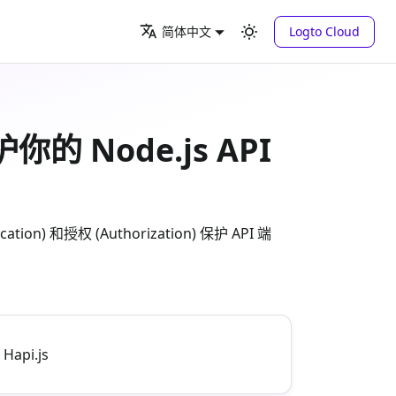
Logto Cloud
简体中文
的 Node.js API
权 (Authorization) 保护 API 端
Hapi.js