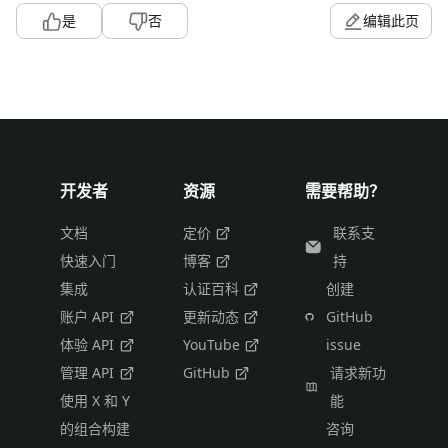
是
否
编辑此页
开发者
资源
需要帮助？
文档
定价
联系支
快速入门
博客
持
集成
认证百科
创建
账户 API
更新动态
GitHub
体验 API
YouTube
issue
管理 API
GitHub
请求新功
使用 X 和 Y
能
的组合构建
咨询