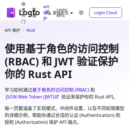
快
API
文
速
集
Logto
保
Logto Cloud
简体中文
档
入
成
APIs
护
门
API 保护
Rust
使用基于角色的访问控制
(RBAC) 和 JWT 验证保护
你的 Rust API
学习如何通过
基于角色的访问控制 (RBAC)
和
JSON Web Token (JWT)
验证来保护你的 Rust API。
每一页都涵盖了实现模式、中间件设置，以及不同权限模型
的详细示例，帮助你通过合适的认证 (Authentication) 和
授权 (Authorization) 保护 API 端点。