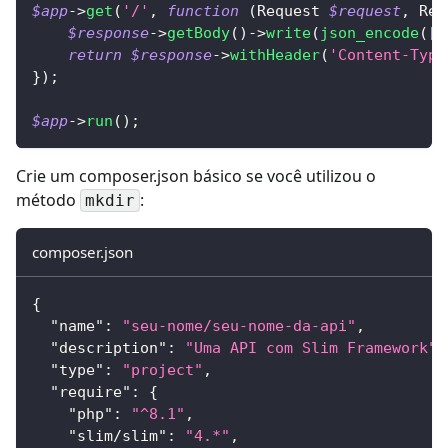
$app
->
get
(
'/'
,
function
(
Request
$request
,
Res
$response
->
getBody
(
)
->
write
(
json_encode
(
[
'
return
$response
->
withHeader
(
'Content-Type
}
)
;
$app
->
run
(
)
;
Crie um composer.json básico se você utilizou o
método
:
mkdir
composer.json
{
"name"
:
"seu-nome/seu-nome-da-api"
,
"description"
:
"Uma API com Slim Framework"
,
"type"
:
"project"
,
"require"
:
{
"php"
:
"^8.1"
,
"slim/slim"
:
"4.*"
,