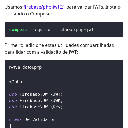
Usamos
firebase/php-jwt
para validar JWTs. Instale-
o usando o Composer:
composer
 require firebase/php-jwt
Primeiro, adicione estas utilidades compartilhadas
para lidar com a validação de JWT:
JwtValidator.php
<?php
use
Firebase
\
JWT
\
JWT
;
use
Firebase
\
JWT
\
JWK
;
use
Firebase
\
JWT
\
Key
;
class
JwtValidator
{