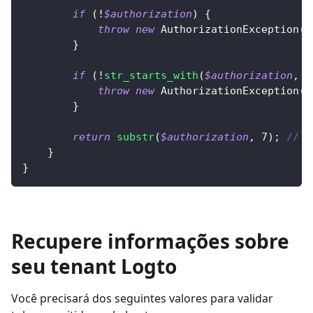
if
(
!
$authorization
)
{
throw
new
AuthorizationException
(
'
}
if
(
!
str_starts_with
(
$authorization
,
'
throw
new
AuthorizationException
(
'
}
return
substr
(
$authorization
,
7
)
;
// R
}
}
Recupere informações sobre
seu tenant Logto
Você precisará dos seguintes valores para validar