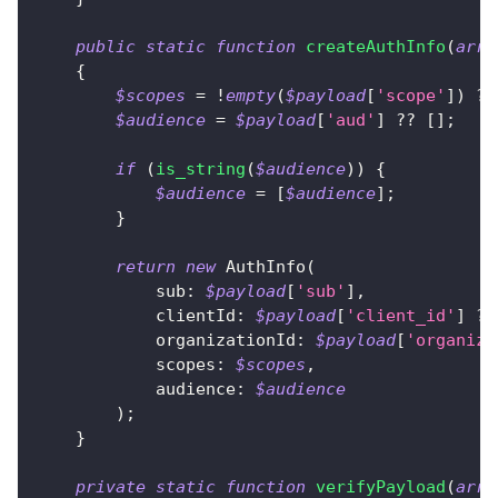
public
static
function
createAuthInfo
(
arra
{
$scopes
=
!
empty
(
$payload
[
'scope'
]
)
?
$audience
=
$payload
[
'aud'
]
??
[
]
;
if
(
is_string
(
$audience
)
)
{
$audience
=
[
$audience
]
;
}
return
new
AuthInfo
(
sub
:
$payload
[
'sub'
]
,
clientId
:
$payload
[
'client_id'
]
??
organizationId
:
$payload
[
'organiza
scopes
:
$scopes
,
audience
:
$audience
)
;
}
private
static
function
verifyPayload
(
arra