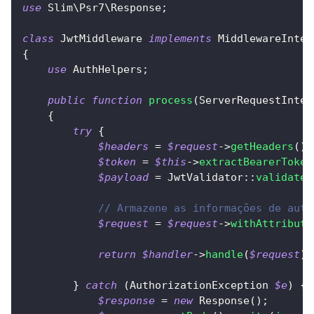
use
Slim
\
Psr7
\
Response
;
class
JwtMiddleware
implements
MiddlewareInter
{
use
AuthHelpers
;
public
function
process
(
ServerRequestInter
{
try
{
$headers
=
$request
->
getHeaders
(
)
;
$token
=
$this
->
extractBearerToken
$payload
=
JwtValidator
::
validateJ
// Armazene as informações de aute
$request
=
$request
->
withAttribute
return
$handler
->
handle
(
$request
)
;
}
catch
(
AuthorizationException
$e
)
{
$response
=
new
Response
(
)
;