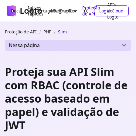
APIs
Inícios
Proteção
Docs
Integrações
Logto Cloud
do
Português (Brasil)
rápidos
de API
Logto
Proteção de API
PHP
Slim
Nessa página
Proteja sua API Slim
com RBAC (controle de
acesso baseado em
papel) e validação de
JWT