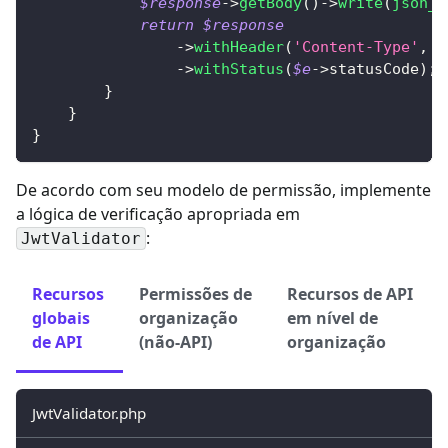
$response
->
getBody
(
)
->
write
(
json_e
return
$response
->
withHeader
(
'Content-Type'
,
'
->
withStatus
(
$e
->
statusCode
)
;
}
}
}
De acordo com seu modelo de permissão, implemente
a lógica de verificação apropriada em
:
JwtValidator
Recursos
Permissões de
Recursos de API
globais
organização
em nível de
de API
(não-API)
organização
JwtValidator.php