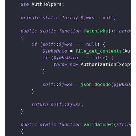
use
AuthHelpers
;
private
static
?
array
$jwks
=
null
;
public
static
function
fetchJwks
(
)
:
array
{
if
(
self
::
$jwks
===
null
)
{
$jwksData
=
file_get_contents
(
Auth
if
(
$jwksData
===
false
)
{
throw
new
AuthorizationExcepti
}
self
::
$jwks
=
json_decode
(
$jwksDat
}
return
self
::
$jwks
;
}
public
static
function
validateJwt
(
string
{