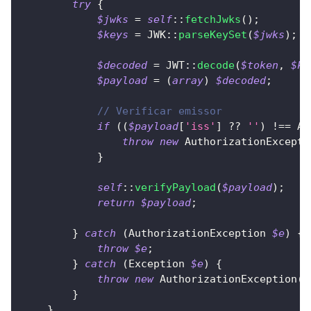
try
{
$jwks
=
self
::
fetchJwks
(
)
;
$keys
=
JWK
::
parseKeySet
(
$jwks
)
;
$decoded
=
JWT
::
decode
(
$token
,
$ke
$payload
=
(
array
)
$decoded
;
// Verificar emissor
if
(
(
$payload
[
'iss'
]
??
''
)
!==
Au
throw
new
AuthorizationExcepti
}
self
::
verifyPayload
(
$payload
)
;
return
$payload
;
}
catch
(
AuthorizationException
$e
)
{
throw
$e
;
}
catch
(
Exception
$e
)
{
throw
new
AuthorizationException
(
'
}
}