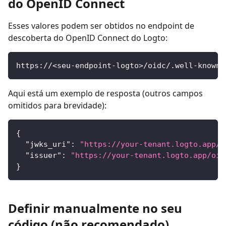
do OpenID Connect
Esses valores podem ser obtidos no endpoint de
descoberta do OpenID Connect do Logto:
https://<seu-endpoint-logto>/oidc/.well-known/
Aqui está um exemplo de resposta (outros campos
omitidos para brevidade):
{
"jwks_uri"
:
"https://your-tenant.logto.app/o
"issuer"
:
"https://your-tenant.logto.app/oid
}
Definir manualmente no seu
código (não recomendado)