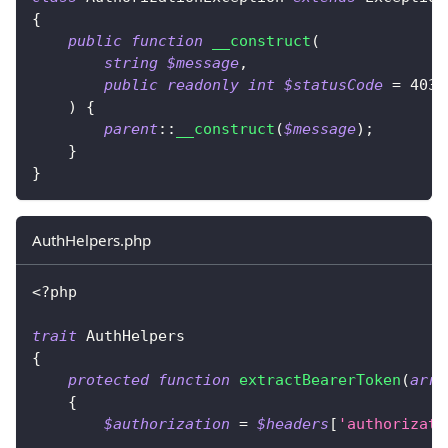
{
public
function
__construct
(
string
$message
,
public
readonly
int
$statusCode
=
403
)
{
parent
::
__construct
(
$message
)
;
}
}
AuthHelpers.php
<?php
trait
AuthHelpers
{
protected
function
extractBearerToken
(
arra
{
$authorization
=
$headers
[
'authorizati