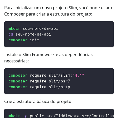
Para inicializar um novo projeto Slim, você pode usar o
Composer para criar a estrutura do projeto:
mkdir
 seu-nome-da-api
cd
 seu-nome-da-api
composer
 init
Instale o Slim Framework e as dependências
necessárias:
composer
 require slim/slim:
"4.*"
composer
 require slim/psr7
composer
 require slim/http
Crie a estrutura básica do projeto:
mkdir
-p
 public src/Middleware src/Controllers