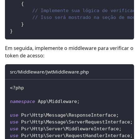
{
// Implemente sua lógica de verificaçã
// Isso será mostrado na seção de mode
}
}
Em seguida, implemente o middleware para verificar o
token de acesso:
src/Middleware/JwtMiddleware.php
<?php
namespace
App
\
Middleware
;
use
Psr
\
Http
\
Message
\
ResponseInterface
;
use
Psr
\
Http
\
Message
\
ServerRequestInterface
;
use
Psr
\
Http
\
Server
\
MiddlewareInterface
;
use
Psr
\
Http
\
Server
\
RequestHandlerInterface
;