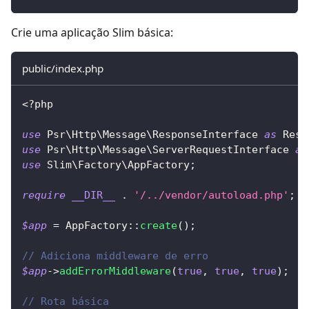
Crie uma aplicação Slim básica:
public/index.php
<?php
use
Psr
\
Http
\
Message
\
ResponseInterface
as
 Resp
use
Psr
\
Http
\
Message
\
ServerRequestInterface
as
use
Slim
\
Factory
\
AppFactory
;
require
__DIR__
.
'/../vendor/autoload.php'
;
$app
=
AppFactory
::
create
(
)
;
// Adiciona middleware de erro
$app
->
addErrorMiddleware
(
true
,
true
,
true
)
;
// Rota básica