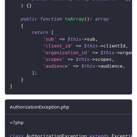
)
{
}
public
function
toArray
(
)
:
array
{
return
[
'sub'
=>
$this
->
sub
,
'client_id'
=>
$this
->
clientId
,
'organization_id'
=>
$this
->
organi
'scopes'
=>
$this
->
scopes
,
'audience'
=>
$this
->
audience
,
]
;
}
}
AuthorizationException.php
<?php
class
AuthorizationException
extends
Exception