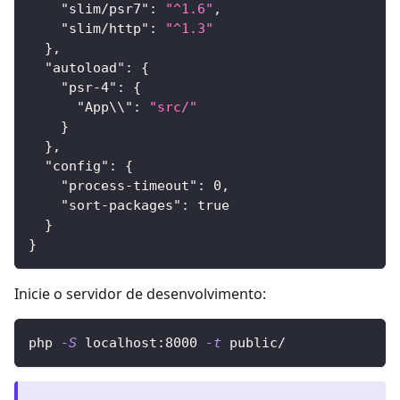
"slim/psr7"
:
"^1.6"
,
"slim/http"
:
"^1.3"
}
,
"autoload"
:
{
"psr-4"
:
{
"App\\"
:
"src/"
}
}
,
"config"
:
{
"process-timeout"
:
0
,
"sort-packages"
:
true
}
}
Inicie o servidor de desenvolvimento:
php 
-S
 localhost:8000 
-t
 public/