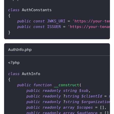
class
AuthConstants
{
public
const
JWKS_URI
=
'https://your-tena
public
const
ISSUER
=
'https://your-tenant
}
AuthInfo.php
<?php
class
AuthInfo
{
public
function
__construct
(
public
readonly
string
$sub
,
public
readonly
?
string
$clientId
=
nu
public
readonly
?
string
$organizationI
public
readonly
array
$scopes
=
[
]
,
public
readonly
array
$audience
=
[
]