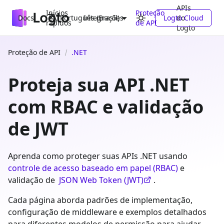
APIs
Inícios
Proteção
Docs
Integrações
Logto Cloud
do
Português (Brasil)
rápidos
de API
Logto
Proteção de API
.NET
Proteja sua API .NET
com RBAC e validação
de JWT
Aprenda como proteger suas APIs .NET usando
controle de acesso baseado em papel (RBAC)
e
validação de
JSON Web Token (JWT)
.
Cada página aborda padrões de implementação,
configuração de middleware e exemplos detalhados