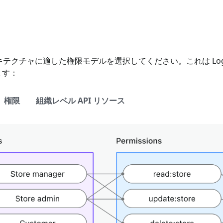
クチャに適した権限モデルを選択してください。これは Logto
ます：
I）権限
組織レベル API リソース