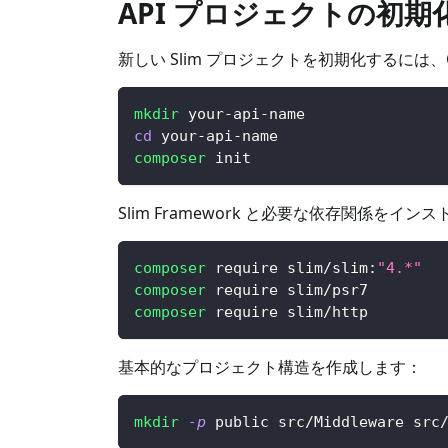
API プロジェクトの初期
新しい Slim プロジェクトを初期化するには
mkdir
 your-api-name
cd
 your-api-name
composer
 init
Slim Framework と必要な依存関係をイン
composer
 require slim/slim:
"4.*"
composer
 require slim/psr7
composer
 require slim/http
基本的なプロジェクト構造を作成します：
mkdir
-p
 public src/Middleware src