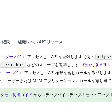
I）権限
組織レベル API リソース
I リソース
にアクセスし、API を登録します（例：
https:
などのスコープを追加します –
権限付き API
ite:orders
→ ロール
にアクセスし、API 権限を含むロールを作成します 
要なユーザーまたは M2M アプリケーションにロールを割り当
アクセス制御ガイド
からステップバイステップのセットアップ