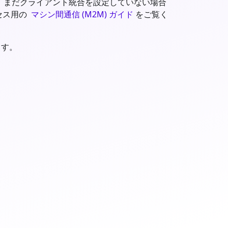
あります。まだクライアント統合を設定していない場合
セス用の
マシン間通信 (M2M) ガイド
をご覧く
ます。