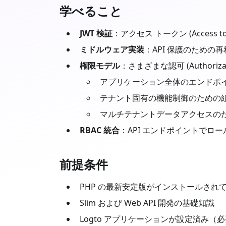
学べること
JWT 検証
：アクセス トークン (Access t
ミドルウェア実装
：API 保護のための
権限モデル
：さまざまな認可 (Authori
アプリケーション全体のエンドポイン
テナント固有の機能制御のための組織 (O
マルチテナントデータアクセスのため
RBAC 統合
：API エンドポイントでロールベ
前提条件
PHP
の最新安定版がインストールされ
Slim
および Web API 開発の基礎知識
Logto アプリケーションが設定済み（