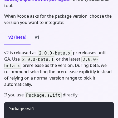
tool.
When Xcode asks for the package version, choose the
version you want to integrate:
v2 (beta)
v1
v2 is released as
prereleases until
2.0.0-beta.x
GA. Use
or the latest
2.0.0-beta.1
2.0.0-
prerelease as the version. During beta, we
beta.x
recommend selecting the prerelease explicitly instead
of relying on a normal version range to pick it
automatically.
If you use
directly:
Package.swift
Package.swift