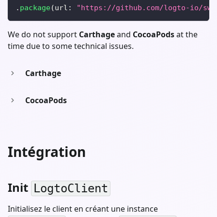
.
package
(
url
:
"https://github.com/logto-io/swi
We do not support
Carthage
and
CocoaPods
at the
time due to some technical issues.
Carthage
CocoaPods
Intégration
Init
LogtoClient
Initialisez le client en créant une instance