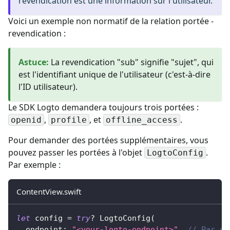
revendication est une information sur l'utilisateur.
Voici un exemple non normatif de la relation portée -
revendication :
Astuce
:
La revendication "sub" signifie "sujet", qui
est l'identifiant unique de l'utilisateur (c'est-à-dire
l'ID utilisateur).
Le SDK Logto demandera toujours trois portées :
,
, et
.
openid
profile
offline_access
Pour demander des portées supplémentaires, vous
pouvez passer les portées à l'objet
.
LogtoConfig
Par exemple :
ContentView.swift
let
 config 
=
try
?
LogtoConfig
(
  endpoint
:
"<your-logto-endpoint>"
,
// Par ex