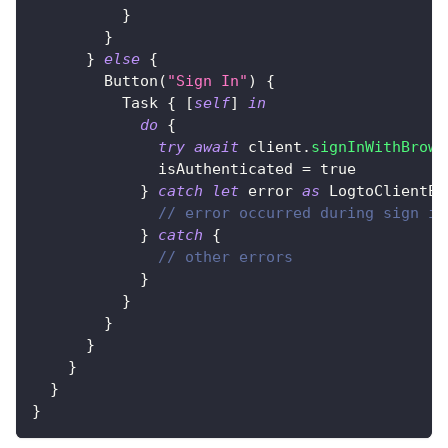
}
}
}
else
{
Button
(
"Sign In"
)
{
Task
{
[
self
]
in
do
{
try
await
 client
.
signInWithBrows
              isAuthenticated 
=
true
}
catch
let
 error 
as
LogtoClientEr
// error occurred during sign in
}
catch
{
// other errors
}
}
}
}
}
}
}