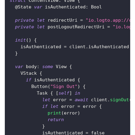
struct
ContentView
:
View
{
@State
var
 isAuthenticated
:
Bool
private
let
 redirectUri 
=
"io.logto.app://ca
private
let
 postLogoutRedirectUri 
=
"io.logt
init
(
)
{
    isAuthenticated 
=
 client
.
isAuthenticated
}
var
 body
:
some
View
{
VStack
{
if
 isAuthenticated 
{
Button
(
"Sign Out"
)
{
Task
{
[
self
]
in
let
 error 
=
await
 client
.
signOut
(
p
if
let
 error 
=
 error 
{
print
(
error
)
return
}
            isAuthenticated 
=
false