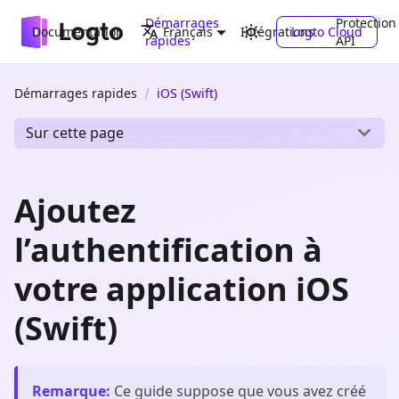
Démarrages
Protection
Documentation
Intégrations
Logto Cloud
Français
rapides
API
Démarrages rapides
iOS (Swift)
Sur cette page
Ajoutez
l’authentification à
votre application iOS
(Swift)
Remarque
:
Ce guide suppose que vous avez créé