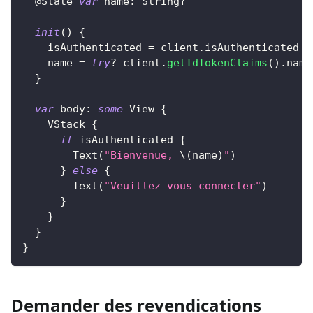
@State
var
 name
:
String
?
init
(
)
{
    isAuthenticated 
=
 client
.
isAuthenticated
    name 
=
try
?
 client
.
getIdTokenClaims
(
)
.
name
}
var
 body
:
some
View
{
VStack
{
if
 isAuthenticated 
{
Text
(
"Bienvenue, 
\(
name
)
"
)
}
else
{
Text
(
"Veuillez vous connecter"
)
}
}
}
}
Demander des revendications