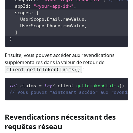
  appId
:
"<your-app-id>"
,
  scopes
:
[
UserScope
.
Email
.
rawValue
,
UserScope
.
Phone
.
rawValue
,
]
)
Ensuite, vous pouvez accéder aux revendications
supplémentaires dans la valeur de retour de
:
client.getIdTokenClaims()
let
 claims 
=
try
?
 client
.
getIdTokenClaims
(
)
// Vous pouvez maintenant accéder aux revendic
Revendications nécessitant des
requêtes réseau