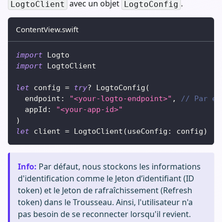
avec un objet
.
LogtoClient
LogtoConfig
ContentView.swift
import
Logto
import
LogtoClient
let
 config 
=
try
?
LogtoConfig
(
  endpoint
:
"<your-logto-endpoint>"
,
// Par ex
  appId
:
"<your-app-id>"
)
let
 client 
=
LogtoClient
(
useConfig
:
 config
)
Info
:
Par défaut, nous stockons les informations
d'identification comme le Jeton d’identifiant (ID
token) et le Jeton de rafraîchissement (Refresh
token) dans le Trousseau. Ainsi, l'utilisateur n'a
pas besoin de se reconnecter lorsqu'il revient.