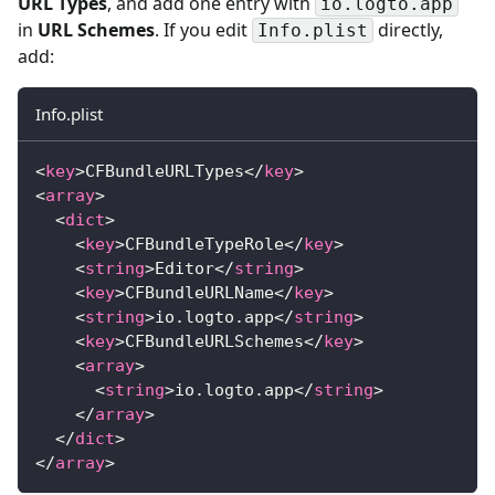
URL Types
, and add one entry with
io.logto.app
in
URL Schemes
. If you edit
directly,
Info.plist
add:
Info.plist
<
key
>
CFBundleURLTypes
</
key
>
<
array
>
<
dict
>
<
key
>
CFBundleTypeRole
</
key
>
<
string
>
Editor
</
string
>
<
key
>
CFBundleURLName
</
key
>
<
string
>
io.logto.app
</
string
>
<
key
>
CFBundleURLSchemes
</
key
>
<
array
>
<
string
>
io.logto.app
</
string
>
</
array
>
</
dict
>
</
array
>