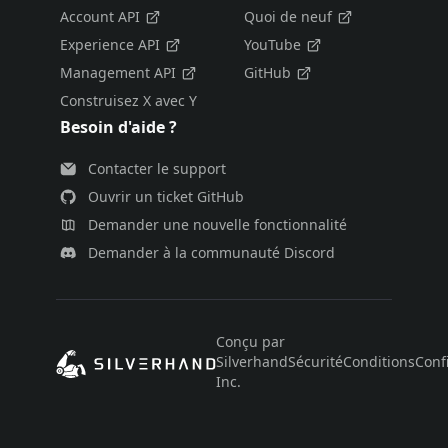
Account API
Quoi de neuf
Experience API
YouTube
Management API
GitHub
Construisez X avec Y
Besoin d'aide ?
Contacter le support
Ouvrir un ticket GitHub
Demander une nouvelle fonctionnalité
Demander à la communauté Discord
Conçu par
Silverhand
Sécurité
Conditions
Confi
Inc.