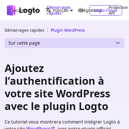
Démarrages
Protection
Documentation
Intégrations
Logto Cloud
Français
rapides
API
Démarrages rapides
Plugin WordPress
Sur cette page
Ajoutez
l’authentification à
votre site WordPress
avec le plugin Logto
Ce tutoriel vous montrera comment intégrer Logto à
votre site
WordPress
avec notre plugin officiel