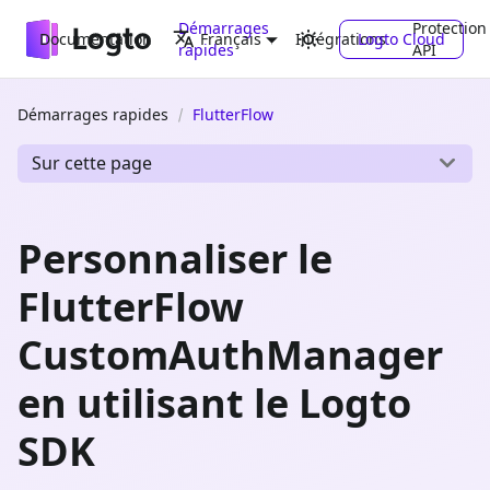
Démarrages
Protection
Documentation
Intégrations
Logto Cloud
Français
rapides
API
Démarrages rapides
FlutterFlow
Sur cette page
Personnaliser le
FlutterFlow
CustomAuthManager
en utilisant le Logto
SDK