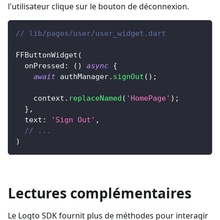
l'utilisateur clique sur le bouton de déconnexion.
// lib/pages/user/user_widget.dart
FFButtonWidget
(
  onPressed
:
(
)
async
{
await
 authManager
.
signOut
(
)
;
    context
.
replaceNamed
(
'HomePage'
)
;
}
,
  text
:
'Sign Out'
,
// ...
)
Lectures complémentaires
Le Logto SDK fournit plus de méthodes pour interagir