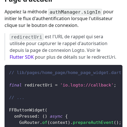
Appelez la méthode
pour
authManager.signIn
initier le flux d'authentification lorsque l'utilisateur
clique sur le bouton de connexion.
est l'URL de rappel qui sera
redirectUri
utilisée pour capturer le rappel d'autorisation
depuis la page de connexion Logto. Voir le
Flutter SDK
pour plus de détails sur le redirectUri.
// lib/pages/home_page/home_page_widget.dart
final
 redirectUri 
=
'io.logto://callback'
;
// ...
FFButtonWidget
(
  onPressed
:
(
)
async
{
GoRouter
.
of
(
context
)
.
prepareAuthEvent
(
)
;