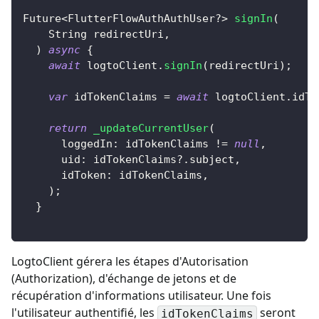
Future
<
FlutterFlowAuthAuthUser
?
>
signIn
(
String
 redirectUri
,
)
async
{
await
 logtoClient
.
signIn
(
redirectUri
)
;
var
 idTokenClaims 
=
await
 logtoClient
.
idTo
return
_updateCurrentUser
(
      loggedIn
:
 idTokenClaims 
!=
null
,
      uid
:
 idTokenClaims
?
.
subject
,
      idToken
:
 idTokenClaims
,
)
;
}
LogtoClient gérera les étapes d'Autorisation
(Authorization), d'échange de jetons et de
récupération d'informations utilisateur. Une fois
l'utilisateur authentifié, les
seront
idTokenClaims