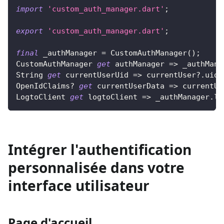
import
'custom_auth_manager.dart'
;
export
'custom_auth_manager.dart'
;
final
 _authManager 
=
CustomAuthManager
(
)
;
CustomAuthManager
get
 authManager 
=
>
 _authMana
String
get
 currentUserUid 
=
>
 currentUser
?
.
uid 
OpenIdClaims
?
get
 currentUserData 
=
>
 currentUs
LogtoClient
get
 logtoClient 
=
>
 _authManager
.
lo
Intégrer l'authentification
personnalisée dans votre
interface utilisateur
Page d'accueil