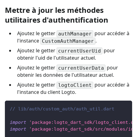
Mettre à jour les méthodes
utilitaires d'authentification
Ajoutez le getter
pour accéder à
authManager
l'instance
.
CustomAuthManager
Ajoutez le getter
pour
currentUserUid
obtenir l'uid de l'utilisateur actuel.
Ajoutez le getter
pour
currentUserData
obtenir les données de l'utilisateur actuel.
Ajoutez le getter
pour accéder à
logtoClient
l'instance du client Logto.
// lib/auth/custom_auth/auth_util.dart
import
'package:logto_dart_sdk/logto_client.da
import
'package:logto_dart_sdk/src/modules/id_