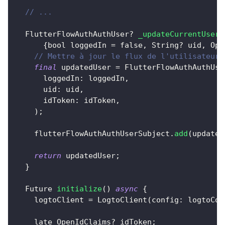
// ...
FlutterFlowAuthAuthUser
?
_updateCurrentUser
(
{
bool loggedIn 
=
false
,
String
?
 uid
,
Ope
// Mettre à jour le flux de l'utilisateur 
final
 updatedUser 
=
FlutterFlowAuthAuthUse
      loggedIn
:
 loggedIn
,
      uid
:
 uid
,
      idToken
:
 idToken
,
)
;
    flutterFlowAuthAuthUserSubject
.
add
(
updated
return
 updatedUser
;
}
Future
initialize
(
)
async
{
    logtoClient 
=
LogtoClient
(
config
:
 logtoCon
    late 
OpenIdClaims
?
 idToken
;