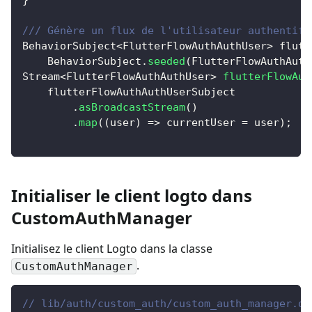
}
/// Génère un flux de l'utilisateur authentifi
BehaviorSubject
<
FlutterFlowAuthAuthUser
>
 flutt
BehaviorSubject
.
seeded
(
FlutterFlowAuthAuth
Stream
<
FlutterFlowAuthAuthUser
>
flutterFlowAut
    flutterFlowAuthAuthUserSubject
.
asBroadcastStream
(
)
.
map
(
(
user
)
=
>
 currentUser 
=
 user
)
;
Initialiser le client logto dans
CustomAuthManager
Initialisez le client Logto dans la classe
.
CustomAuthManager
// lib/auth/custom_auth/custom_auth_manager.da