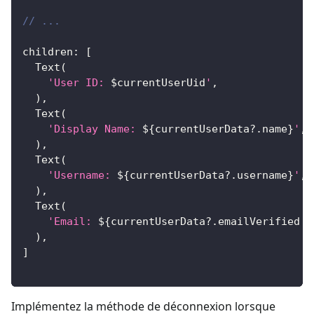
// ...
children
:
[
Text
(
'User ID: 
$
currentUserUid
'
,
)
,
Text
(
'Display Name: 
${
currentUserData
?
.
name
}
'
,
)
,
Text
(
'Username: 
${
currentUserData
?
.
username
}
'
,
)
,
Text
(
'Email: 
${
currentUserData
?
.
emailVerified 
?
)
,
]
Implémentez la méthode de déconnexion lorsque