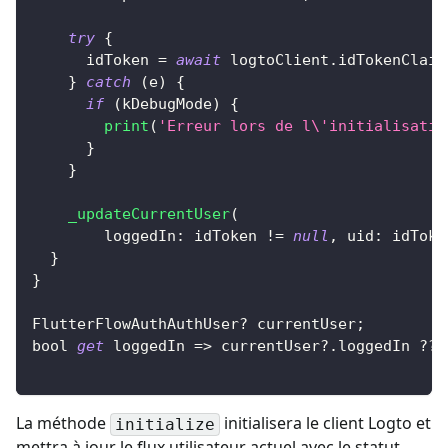
try
{
      idToken 
=
await
 logtoClient
.
idTokenClaim
}
catch
(
e
)
{
if
(
kDebugMode
)
{
print
(
'Erreur lors de l\'initialisatio
}
}
_updateCurrentUser
(
        loggedIn
:
 idToken 
!=
null
,
 uid
:
 idToke
}
}
FlutterFlowAuthAuthUser
?
 currentUser
;
bool 
get
 loggedIn 
=
>
 currentUser
?
.
loggedIn 
?
?
La méthode
initialisera le client Logto et
initialize
mettra à jour le flux utilisateur actuel avec le statut