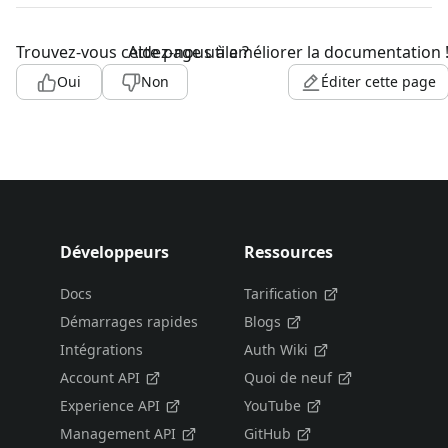
Trouvez-vous cette page utile ?
Aidez-nous à améliorer la documentation 
Oui
Non
Éditer cette page
Développeurs
Ressources
Docs
Tarification
Démarrages rapides
Blogs
Intégrations
Auth Wiki
Account API
Quoi de neuf
Experience API
YouTube
Management API
GitHub