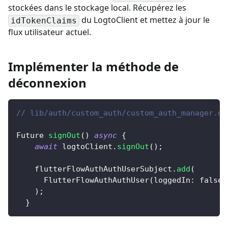
stockées dans le stockage local. Récupérez les
du LogtoClient et mettez à jour le
idTokenClaims
flux utilisateur actuel.
Implémenter la méthode de
déconnexion
// lib/auth/custom_auth/custom_auth_manager.da
Future
signOut
(
)
async
{
await
 logtoClient
.
signOut
(
)
;
    flutterFlowAuthAuthUserSubject
.
add
(
FlutterFlowAuthAuthUser
(
loggedIn
:
false
)
)
;
}