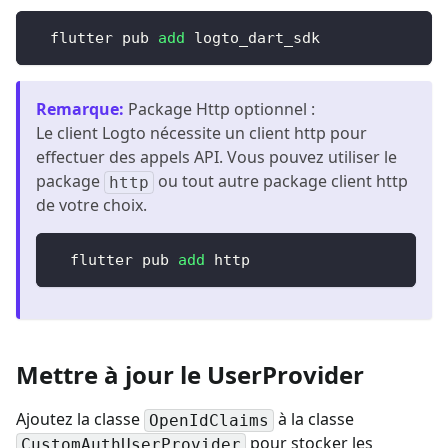
  flutter pub 
add
 logto_dart_sdk
Remarque
:
Package Http optionnel :
Le client Logto nécessite un client http pour
effectuer des appels API. Vous pouvez utiliser le
package
ou tout autre package client http
http
de votre choix.
  flutter pub 
add
 http
Mettre à jour le UserProvider
Ajoutez la classe
à la classe
OpenIdClaims
pour stocker les
CustomAuthUserProvider