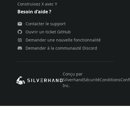
Construisez X avec Y
Besoin d'aide ?
Contacter le support
Ouvrir un ticket GitHub
Demander une nouvelle fonctionnalité
Demander à la communauté Discord
Conçu par
Silverhand
Sécurité
Conditions
Confi
Inc.