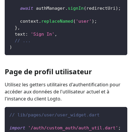
await
 authManager
.
signIn
(
redirectUri
)
;
    context
.
replaceNamed
(
'user'
)
;
}
,
  text
:
'Sign In'
,
// ...
)
Page de profil utilisateur
Utilisez les getters utilitaires d'authentification pour
accéder aux données de l'utilisateur actuel et à
l'instance du client Logto.
// lib/pages/user/user_widget.dart
import
'/auth/custom_auth/auth_util.dart'
;