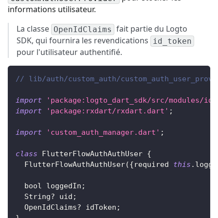
informations utilisateur.
La classe
fait partie du Logto
OpenIdClaims
SDK, qui fournira les revendications
id_token
pour l'utilisateur authentifié.
// lib/auth/custom_auth/custom_auth_user_provi
import
'package:logto_dart_sdk/src/modules/id_
import
'package:rxdart/rxdart.dart'
;
import
'custom_auth_manager.dart'
;
class
FlutterFlowAuthAuthUser
{
FlutterFlowAuthAuthUser
(
{
required 
this
.
logge
  bool loggedIn
;
String
?
 uid
;
OpenIdClaims
?
 idToken
;