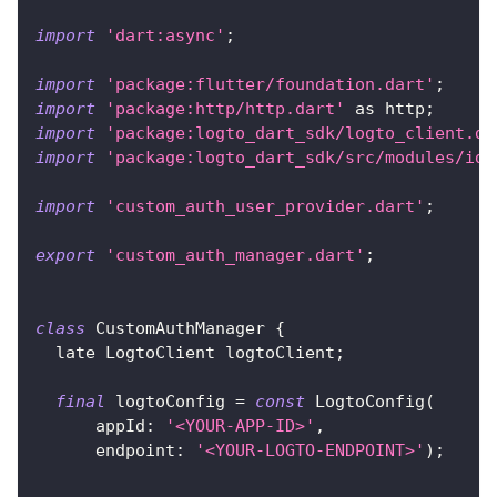
import
'dart:async'
;
import
'package:flutter/foundation.dart'
;
import
'package:http/http.dart'
as
 http
;
import
'package:logto_dart_sdk/logto_client.da
import
'package:logto_dart_sdk/src/modules/id_
import
'custom_auth_user_provider.dart'
;
export
'custom_auth_manager.dart'
;
class
CustomAuthManager
{
  late 
LogtoClient
 logtoClient
;
final
 logtoConfig 
=
const
LogtoConfig
(
      appId
:
'<YOUR-APP-ID>'
,
      endpoint
:
'<YOUR-LOGTO-ENDPOINT>'
)
;