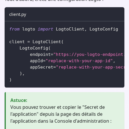
client.py
from
 logto 
import
 LogtoClient
,
 LogtoConfig
client 
=
 LogtoClient
(
    LogtoConfig
(
        endpoint
=
"https://you-logto-endpoint.a
        appId
=
"replace-with-your-app-id"
,
        appSecret
=
"replace-with-your-app-secre
)
,
)
Astuce
:
Vous pouvez trouver et copier le "Secret de
l'application" depuis la page des détails de
l'application dans la Console d'administration :