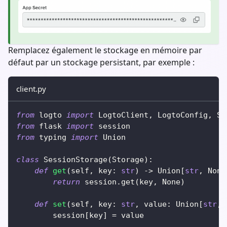
Remplacez également le stockage en mémoire par
défaut par un stockage persistant, par exemple :
client.py
from
 logto 
import
 LogtoClient
,
 LogtoConfig
,
 St
from
 flask 
import
 session
from
 typing 
import
 Union
class
SessionStorage
(
Storage
)
:
def
get
(
self
,
 key
:
str
)
-
>
 Union
[
str
,
None
return
 session
.
get
(
key
,
None
)
def
set
(
self
,
 key
:
str
,
 value
:
 Union
[
str
,
        session
[
key
]
=
 value