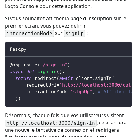
Logto Console pour cette application.
Si vous souhaitez afficher la page d'inscription sur le
premier écran, vous pouvez définir
sur
:
interactionMode
signUp
flask.py
@app
.
route
(
"/sign-in"
)
async
def
sign_in
(
)
:
return
 redirect
(
await
 client
.
signIn
(
      redirectUri
=
"http://localhost:3000/callb
      interactionMode
=
"signUp"
,
# Afficher la 
)
)
Désormais, chaque fois que vos utilisateurs visitent
, cela lancera
http://localhost:3000/
sign-in
une nouvelle tentative de connexion et redirigera