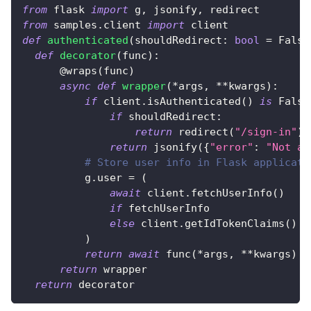
from
 flask 
import
 g
,
 jsonify
,
 redirect
from
 samples
.
client 
import
 client
def
authenticated
(
shouldRedirect
:
bool
=
False
def
decorator
(
func
)
:
@wraps
(
func
)
async
def
wrapper
(
*
args
,
**
kwargs
)
:
if
 client
.
isAuthenticated
(
)
is
False
if
 shouldRedirect
:
return
 redirect
(
"/sign-in"
)
return
 jsonify
(
{
"error"
:
"Not au
# Store user info in Flask applicati
          g
.
user 
=
(
await
 client
.
fetchUserInfo
(
)
if
 fetchUserInfo
else
 client
.
getIdTokenClaims
(
)
)
return
await
 func
(
*
args
,
**
kwargs
)
return
 wrapper
return
 decorator