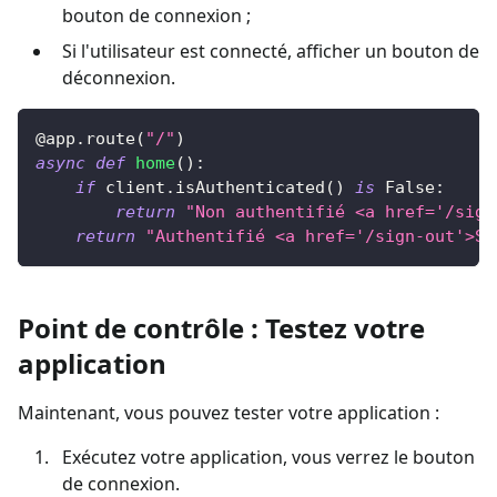
bouton de connexion ;
Si l'utilisateur est connecté, afficher un bouton de
déconnexion.
@app
.
route
(
"/"
)
async
def
home
(
)
:
if
 client
.
isAuthenticated
(
)
is
False
:
return
"Non authentifié <a href='/sign
return
"Authentifié <a href='/sign-out'>Se
Point de contrôle : Testez votre
application
Maintenant, vous pouvez tester votre application :
Exécutez votre application, vous verrez le bouton
de connexion.