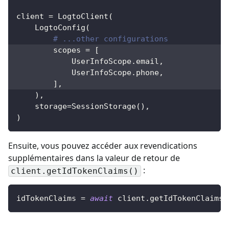
client 
=
 LogtoClient
(
    LogtoConfig
(
# ...other configurations
        scopes 
=
[
            UserInfoScope
.
email
,
            UserInfoScope
.
phone
,
]
,
)
,
    storage
=
SessionStorage
(
)
,
)
Ensuite, vous pouvez accéder aux revendications
supplémentaires dans la valeur de retour de
:
client.getIdTokenClaims()
idTokenClaims 
=
await
 client
.
getIdTokenClaims
(