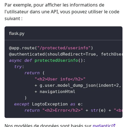
Par exemple, pour afficher les informations de
l'utilisateur dans une API, vous pouvez utiliser le code
suivant :
flask.py
@app
.
route
(
"/protected/userinfo"
)
@authenticated
(
shouldRedirect
=
True
,
 fetchUserI
async
def
protectedUserinfo
(
)
:
try
:
return
(
"<h2>User info</h2>"
+
 g
.
user
.
model_dump_json
(
indent
=
2
,
 e
+
 navigationHtml
)
except
 LogtoException 
as
 e
:
return
"<h2>Error</h2>"
+
str
(
e
)
+
"<br>
Nos modèles de données sont basés sur
pydantic
,