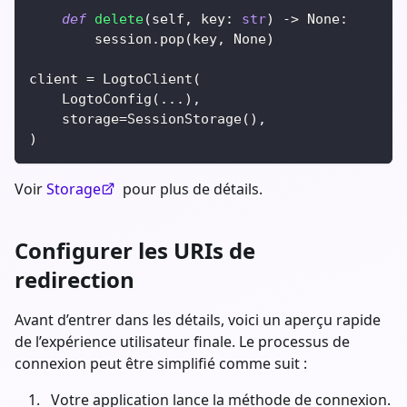
def
delete
(
self
,
 key
:
str
)
-
>
None
:
        session
.
pop
(
key
,
None
)
client 
=
 LogtoClient
(
    LogtoConfig
(
.
.
.
)
,
    storage
=
SessionStorage
(
)
,
)
Voir
Storage
pour plus de détails.
Configurer les URIs de
redirection
Avant d’entrer dans les détails, voici un aperçu rapide
de l’expérience utilisateur finale. Le processus de
connexion peut être simplifié comme suit :
Votre application lance la méthode de connexion.