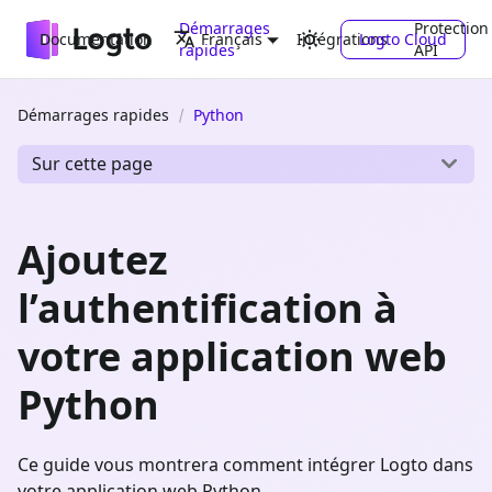
Démarrages
Protection
Documentation
Intégrations
Logto Cloud
Français
rapides
API
Démarrages rapides
Python
Sur cette page
Ajoutez
l’authentification à
votre application web
Python
Ce guide vous montrera comment intégrer Logto dans
votre application web Python.