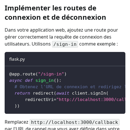
Implémenter les routes de
connexion et de déconnexion
Dans votre application web, ajoutez une route pour
gérer correctement la requête de connexion des
utilisateurs. Utilisons
comme exemple :
/sign-in
flask.py
@app
.
route
(
"/sign-in"
)
async
def
sign_in
(
)
:
# Obtenez l'URL de connexion et redirigez l'
return
 redirect
(
await
 client
.
signIn
(
      redirectUri
=
"http://localhost:3000/callb
)
)
Remplacez
http://localhost:3000/callback
par l'URL de rappel que vous avez définie dans votre