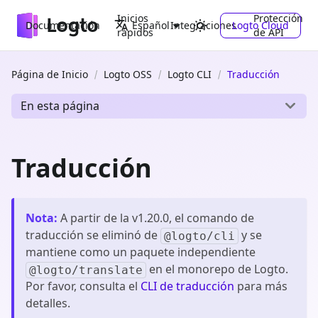
Inicios
Protección
Documentación
Integraciones
Logto Cloud
Español
rápidos
de API
Página de Inicio
Logto OSS
Logto CLI
Traducción
En esta página
Traducción
Nota
:
A partir de la v1.20.0, el comando de
traducción se eliminó de
y se
@logto/cli
mantiene como un paquete independiente
en el monorepo de Logto.
@logto/translate
Por favor, consulta el
CLI de traducción
para más
detalles.