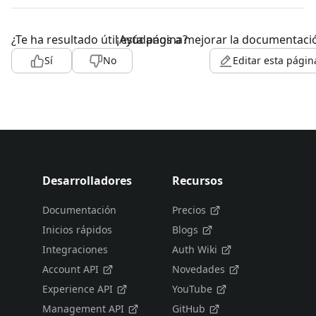
¿Te ha resultado útil esta página?
¡Ayúdanos a mejorar la documentaci
Sí
No
Editar esta págin
Desarrolladores
Recursos
Documentación
Precios
Inicios rápidos
Blogs
Integraciones
Auth Wiki
Account API
Novedades
Experience API
YouTube
Management API
GitHub