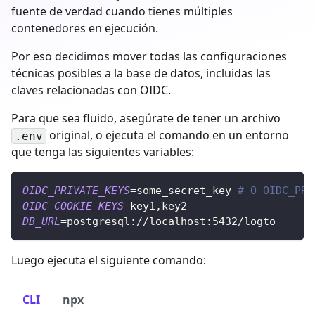
fuente de verdad cuando tienes múltiples
contenedores en ejecución.
Por eso decidimos mover todas las configuraciones
técnicas posibles a la base de datos, incluidas las
claves relacionadas con OIDC.
Para que sea fluido, asegúrate de tener un archivo
original, o ejecuta el comando en un entorno
.env
que tenga las siguientes variables:
OIDC_PRIVATE_KEYS
=
some_secret_key 
# O OIDC_PRI
OIDC_COOKIE_KEYS
=
key1,key2
DB_URL
=
postgresql://localhost:5432/logto
Luego ejecuta el siguiente comando:
CLI
npx