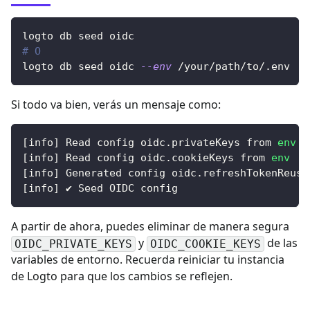
logto db seed oidc
# O
logto db seed oidc 
--env
 /your/path/to/.env
Si todo va bien, verás un mensaje como:
[
info
]
 Read config oidc.privateKeys from 
env
[
info
]
 Read config oidc.cookieKeys from 
env
[
info
]
 Generated config oidc.refreshTokenReuse
[
info
]
 ✔ Seed OIDC config
A partir de ahora, puedes eliminar de manera segura
y
de las
OIDC_PRIVATE_KEYS
OIDC_COOKIE_KEYS
variables de entorno. Recuerda reiniciar tu instancia
de Logto para que los cambios se reflejen.