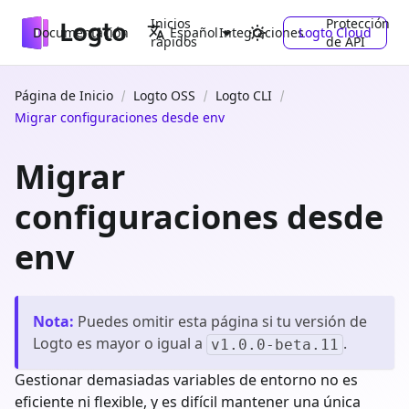
Inicios
Protección
Documentación
Integraciones
Logto Cloud
Español
rápidos
de API
Página de Inicio
Logto OSS
Logto CLI
Migrar configuraciones desde env
Migrar
configuraciones desde
env
Nota
:
Puedes omitir esta página si tu versión de
Logto es mayor o igual a
.
v1.0.0-beta.11
Gestionar demasiadas variables de entorno no es
eficiente ni flexible, y es difícil mantener una única