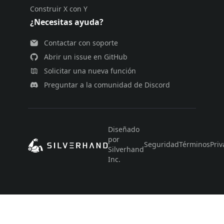
Construir X con Y
¿Necesitas ayuda?
Contactar con soporte
Abrir un issue en GitHub
Solicitar una nueva función
Preguntar a la comunidad de Discord
Diseñado
por
Seguridad
Términos
Priv
Silverhand
Inc.