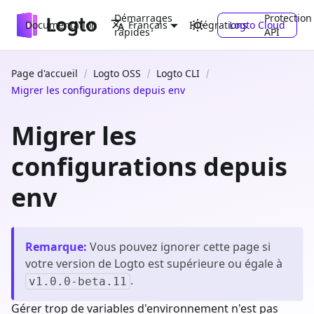
Démarrages
Protection
Documentation
Intégrations
Logto Cloud
Français
rapides
API
Page d'accueil
Logto OSS
Logto CLI
Migrer les configurations depuis env
Migrer les
configurations depuis
env
Remarque
:
Vous pouvez ignorer cette page si
votre version de Logto est supérieure ou égale à
.
v1.0.0-beta.11
Gérer trop de variables d'environnement n'est pas