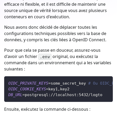
efficace ni flexible, et il est difficile de maintenir une
source unique de vérité lorsque vous avez plusieurs
conteneurs en cours d'exécution.
Nous avons donc décidé de déplacer toutes les
configurations techniques possibles vers la base de
données, y compris les clés liées à OpenID Connect.
Pour que cela se passe en douceur, assurez-vous
d'avoir un fichier
original, ou exécutez la
.env
commande dans un environnement qui a les variables
suivantes :
OIDC_PRIVATE_KEYS
=
some_secret_key 
# Ou OIDC_PR
OIDC_COOKIE_KEYS
=
key1,key2
DB_URL
=
postgresql://localhost:5432/logto
Ensuite, exécutez la commande ci-dessous :