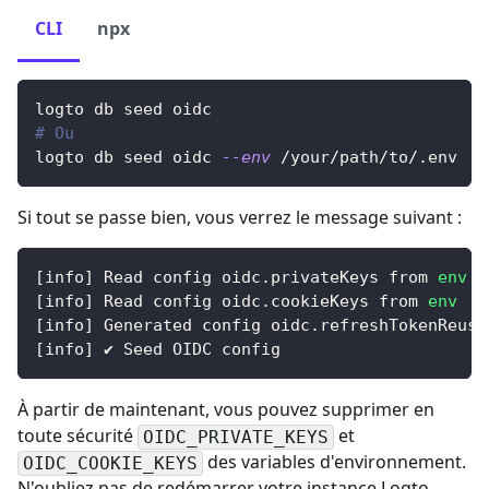
CLI
npx
logto db seed oidc
# Ou
logto db seed oidc 
--env
 /your/path/to/.env
Si tout se passe bien, vous verrez le message suivant :
[
info
]
 Read config oidc.privateKeys from 
env
[
info
]
 Read config oidc.cookieKeys from 
env
[
info
]
 Generated config oidc.refreshTokenReuse
[
info
]
 ✔ Seed OIDC config
À partir de maintenant, vous pouvez supprimer en
toute sécurité
et
OIDC_PRIVATE_KEYS
des variables d'environnement.
OIDC_COOKIE_KEYS
N'oubliez pas de redémarrer votre instance Logto