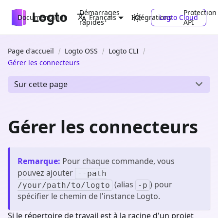
Démarrages
Protection
Documentation
Intégrations
Logto Cloud
Français
rapides
API
Page d'accueil
Logto OSS
Logto CLI
Gérer les connecteurs
Sur cette page
Gérer les connecteurs
Remarque
:
Pour chaque commande, vous
pouvez ajouter
--path
(alias
) pour
/your/path/to/logto
-p
spécifier le chemin de l'instance Logto.
Si le répertoire de travail est à la racine d'un projet