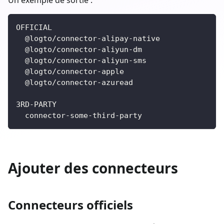
OFFICIAL
  @logto/connector-alipay-native
  @logto/connector-aliyun-dm
  @logto/connector-aliyun-sms
  @logto/connector-apple
  @logto/connector-azuread
3RD-PARTY
  connector-some-third-party
Ajouter des connecteurs
Connecteurs officiels