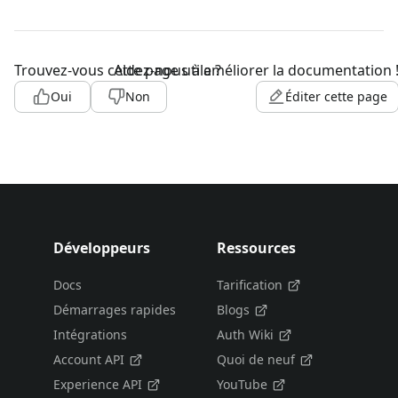
Trouvez-vous cette page utile ?
Aidez-nous à améliorer la documentation 
Oui
Non
Éditer cette page
Développeurs
Ressources
Docs
Tarification
Démarrages rapides
Blogs
Intégrations
Auth Wiki
Account API
Quoi de neuf
Experience API
YouTube