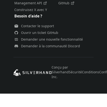
Management API
GitHub
Construisez X avec Y
Besoin d'aide ?
Contacter le support
Ouvrir un ticket GitHub
Demander une nouvelle fonctionnalité
Demander à la communauté Discord
Conçu par
Silverhand
Sécurité
Conditions
Confi
Inc.