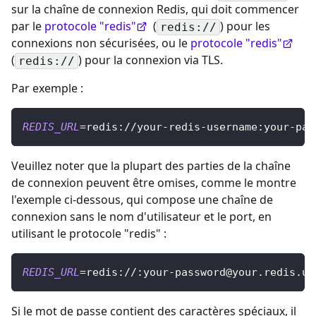
sur la chaîne de connexion Redis, qui doit commencer
par le
protocole "redis"
(
) pour les
redis://
connexions non sécurisées, ou le
protocole "redis"
(
) pour la connexion via TLS.
redis://
Par exemple :
REDIS_URL
=
redis://your-redis-username:
your-pas
Veuillez noter que la plupart des parties de la chaîne
de connexion peuvent être omises, comme le montre
l'exemple ci-dessous, qui compose une chaîne de
connexion sans le nom d'utilisateur et le port, en
utilisant le protocole "redis" :
REDIS_URL
=
redis://:
your-password@your.redis.ur
Si le mot de passe contient des caractères spéciaux, il