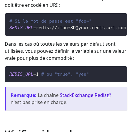
doit être encodé en URI :
# Si le mot de passe est "foo="
REDIS_URL
=
redis://:foo%
3D@your.redis.url.com
Dans les cas où toutes les valeurs par défaut sont
utilisées, vous pouvez définir la variable sur une valeur
vraie pour plus de commodité :
REDIS_URL
=
1
# ou "true", "yes"
Remarque
:
La chaîne
StackExchange.Redis
n'est pas prise en charge.