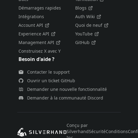
Démarrages rapides
Blogs
Intégrations
Auth Wiki
Account API
Quoi de neuf
Experience API
YouTube
Management API
GitHub
Construisez X avec Y
Besoin d'aide ?
Contacter le support
Ouvrir un ticket GitHub
Demander une nouvelle fonctionnalité
Demander à la communauté Discord
Conçu par
Silverhand
Sécurité
Conditions
Confi
Inc.