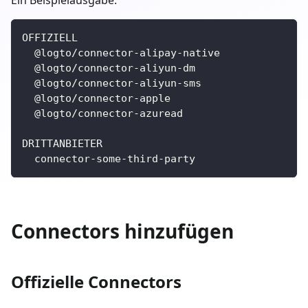
OFFIZIELL
  @logto/connector-alipay-native
  @logto/connector-aliyun-dm
  @logto/connector-aliyun-sms
  @logto/connector-apple
  @logto/connector-azuread
DRITTANBIETER
  connector-some-third-party
Connectors hinzufügen
Offizielle Connectors