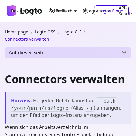
API-
Dokumentation
Schnellstarts
Integrationen
Logto Cloud
Deutsch
Schutz
Home page
Logto OSS
Logto CLI
Connectors verwalten
Auf dieser Seite
Connectors verwalten
Hinweis
:
Für jeden Befehl kannst du
--path
(Alias
) anhängen,
/your/path/to/logto
-p
um den Pfad der Logto-Instanz anzugeben.
Wenn sich das Arbeitsverzeichnis im
Stammverzeichnis eines Logto-Projekts befindet,