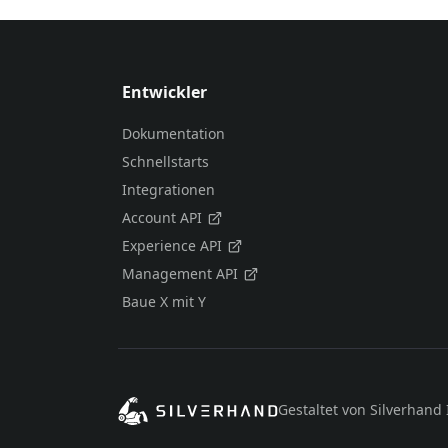
Entwickler
Dokumentation
Schnellstarts
Integrationen
Account API
Experience API
Management API
Baue X mit Y
Gestaltet von Silverhand 