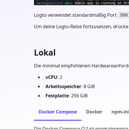
Logto verwendet standardmäßig Port
300
Um deine Logto-Reise fortzusetzen, drücke 
Lokal
Die minimal empfohlenen Hardwareanforder
vCPU
: 2
Arbeitsspeicher
: 8 GiB
Festplatte
: 256 GiB
Docker Compose
Docker
npm-in
Die Docker Compose CLI ist normalerweise