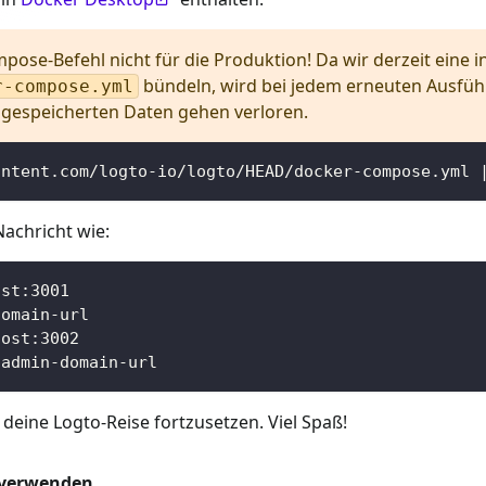
se-Befehl nicht für die Produktion! Da wir derzeit eine 
bündeln, wird bei jedem erneuten Ausfüh
r-compose.yml
r gespeicherten Daten gehen verloren.
ontent.com/logto-io/logto/HEAD/docker-compose.yml 
achricht wie:
ost:3001
domain-url
host:3002
-admin-domain-url
 deine Logto-Reise fortzusetzen. Viel Spaß!
 verwenden