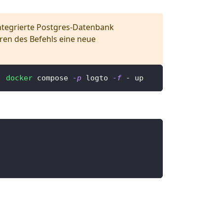
integrierte Postgres-Datenbank
ren des Befehls eine neue
|
docker
 compose 
-p
 logto 
-f
 - up