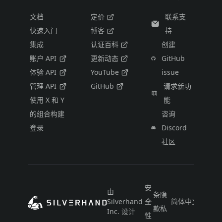
文档
定价
联系支
快速入门
博客
持
集成
认证百科
创建
账户 API
更新动态
GitHub
体验 API
YouTube
issue
管理 API
GitHub
请求新功
使用 X 和 Y
能
的组合构建
咨询
登录
Discord
社区
安
由
条
隐
Silverhand
全
简体中文
款
私
Inc. 设计
性