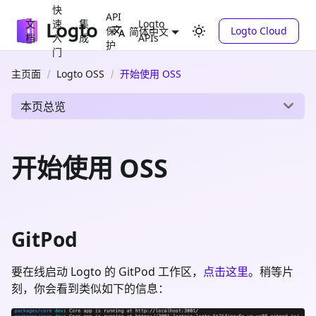
快
API
文
速
集
Logto
保
Logto Cloud
简体中文
档
入
成
APIs
护
门
主页面
Logto OSS
开始使用 OSS
本页总览
开始使用 OSS
GitPod
要在线启动 Logto 的 GitPod 工作区，
点击这里
。稍等片
刻，你会看到类似如下的信息：