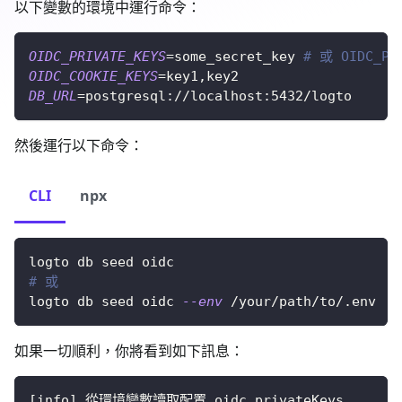
以下變數的環境中運行命令：
OIDC_PRIVATE_KEYS
=
some_secret_key 
# 或 OIDC_PR
OIDC_COOKIE_KEYS
=
key1,key2
DB_URL
=
postgresql://localhost:5432/logto
然後運行以下命令：
CLI
npx
logto db seed oidc
# 或
logto db seed oidc 
--env
 /your/path/to/.env
如果一切順利，你將看到如下訊息：
[
info
]
 從環境變數讀取配置 oidc.privateKeys