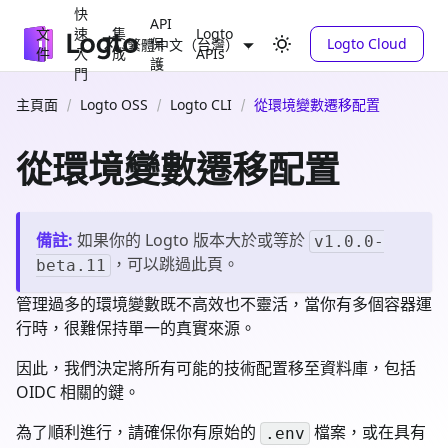
快
API
文
速
集
Logto
保
Logto Cloud
繁體中文（台灣）
件
入
成
APIs
護
門
主頁面
Logto OSS
Logto CLI
從環境變數遷移配置
從環境變數遷移配置
備註
:
如果你的 Logto 版本大於或等於
v1.0.0-
，可以跳過此頁。
beta.11
管理過多的環境變數既不高效也不靈活，當你有多個容器運
行時，很難保持單一的真實來源。
因此，我們決定將所有可能的技術配置移至資料庫，包括
OIDC 相關的鍵。
為了順利進行，請確保你有原始的
檔案，或在具有
.env