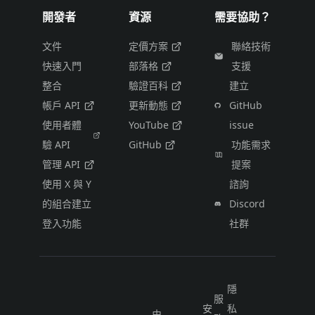
開發者
資源
需要協助？
文件
定價方案
聯絡技術
快速入門
部落格
支援
整合
驗證百科
建立
帳戶 API
更新動態
GitHub
使用者體
YouTube
issue
驗 API
GitHub
功能需求
管理 API
提案
使用 X 與 Y
諮詢
的組合建立
Discord
登入功能
社群
隱
服
安
私
由