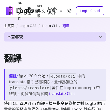
快
API
文
速
集
Logto
保
Logto Cloud
繁體中文（台灣）
件
入
成
APIs
護
門
主頁面
Logto OSS
Logto CLI
翻譯
本頁導覽
翻譯
備註
:
從 v1.20.0 開始，
中的
@logto/cli
translate 指令已被移除，並作為獨立的
套件在 logto monorepo 中
@logto/translate
維護。更多詳情請參閱
translate CLI
。
使用 CLI 管理 i18n 翻譯。這些指令是為想要對 Logto 做出
貢獻的開發者準備的。如果你只想使用 Logto 並進行自訂