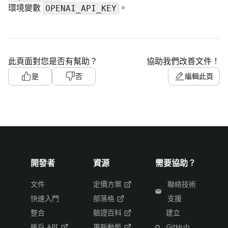
環境變數
。
OPENAI_API_KEY
此頁面對您是否有幫助？
協助我們改善文件！
是
否
編輯此頁
開發者
資源
需要協助？
文件
定價方案
聯絡技術
快速入門
部落格
支援
整合
驗證百科
建立
帳戶 API
更新動態
GitHub