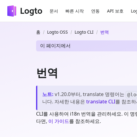
문서
빠른 시작
연동
API 보호
Lo
홈
Logto OSS
Logto CLI
번역
이 페이지에서
번역
노트
:
v1.20.0부터, translate 명령어는
@lo
니다. 자세한 내용은
translate CLI
를 참조하
CLI를 사용하여 i18n 번역을 관리하세요. 이
다면,
이 가이드
를 참조하세요.