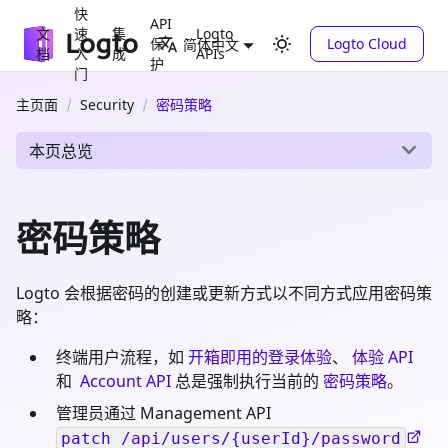
快
API
文
速
集
Logto
保
Logto Cloud
简体中文
档
入
成
APIs
护
门
主页面
Security
密码策略
本页总览
密码策略
Logto 会根据密码的创建或更新方式以不同方式应用密码策
略：
终端用户流程，如
开箱即用的登录体验
、
体验 API
和
Account API
总是强制执行当前的
密码策略
。
管理员通过 Management API
patch /api/users/{userId}/password