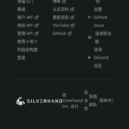
快速入门
博客
持
集成
认证百科
创建
账户 API
更新动态
GitHub
体验 API
YouTube
issue
管理 API
GitHub
请求新功
使用 X 和 Y
能
的组合构建
咨询
登录
Discord
社区
安
由
条
隐
Silverhand
全
简体中文
款
私
Inc. 设计
性