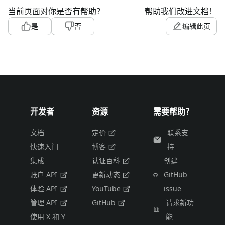
当前页面对你是否有帮助？
帮助我们改进文档！
是
否
编辑此页
开发者
资源
需要帮助？
文档
定价
联系支
快速入门
博客
持
集成
认证百科
创建
账户 API
更新动态
GitHub
体验 API
YouTube
issue
管理 API
GitHub
请求新功
使用 X 和 Y
能