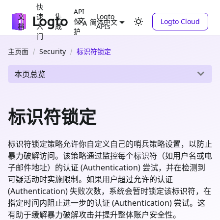
快
API
文
速
集
Logto
保
Logto Cloud
简体中文
档
入
成
APIs
护
门
主页面
Security
标识符锁定
本页总览
标识符锁定
标识符锁定策略允许你自定义自己的哨兵策略设置，以防止
暴力破解访问。该策略通过监控每个标识符（如用户名或电
子邮件地址）的认证 (Authentication) 尝试，并在检测到
可疑活动时实施限制。如果用户超过允许的认证
(Authentication) 失败次数，系统会暂时锁定该标识符，在
指定时间内阻止进一步的认证 (Authentication) 尝试。这
有助于缓解暴力破解攻击并提升整体账户安全性。