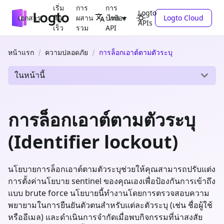
เริ่ม
การ
การ
Logto
เอกสาร
ต้น
ผสาน
ปกป้อง
Logto Cloud
ไทย
APIs
เร็ว
รวม
API
หน้าแรก
ความปลอดภัย
การล็อกเอาต์ตามตัวระบุ
ในหน้านี้
การล็อกเอาต์ตามตัวระบุ
(Identifier lockout)
นโยบายการล็อกเอาต์ตามตัวระบุช่วยให้คุณสามารถปรับแต่ง
การตั้งค่านโยบาย sentinel ของคุณเองเพื่อป้องกันการเข้าถึง
แบบ brute force นโยบายนี้ทำงานโดยการตรวจสอบความ
พยายามในการยืนยันตัวตนสำหรับแต่ละตัวระบุ (เช่น ชื่อผู้ใช้
หรืออีเมล) และดำเนินการจำกัดเมื่อพบกิจกรรมที่น่าสงสัย