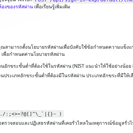
องของรหัสผ่าน
เพื่อเรียนรู้เพิ่มเติม
่าน คุณสามารถตั้งนโยบายรหัสผ่านเพื่อบังคับใช้ข้อกำหนดความแข็งแ
เพื่อกำหนดค่านโยบายรหัสผ่าน
อักขระขั้นต่ำที่ต้องใช้ในรหัสผ่าน (NIST แนะนำให้ใช้อย่างน้อย
ระเภทอักขระขั้นต่ำที่ต้องมีในรหัสผ่าน ประเภทอักขระที่มีให้เลื
./:;<>=?@[]^\_`|{}~ )
พื่อตรวจสอบและปฏิเสธรหัสผ่านที่เคยรั่วไหลในเหตุการณ์ข้อมูลรั่ว