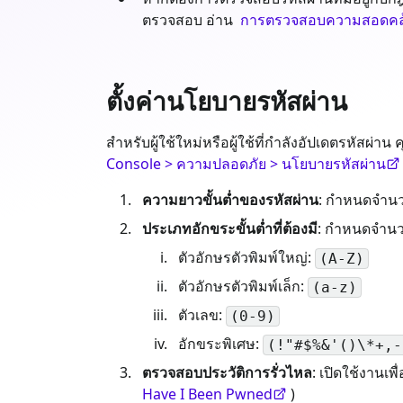
ตรวจสอบ อ่าน
การตรวจสอบความสอดคล้
ตั้งค่านโยบายรหัสผ่าน
สำหรับผู้ใช้ใหม่หรือผู้ใช้ที่กำลังอัปเดตรหัสผ
Console > ความปลอดภัย > นโยบายรหัสผ่าน
ความยาวขั้นต่ำของรหัสผ่าน
: กำหนดจำนวน
ประเภทอักขระขั้นต่ำที่ต้องมี
: กำหนดจำนวนป
ตัวอักษรตัวพิมพ์ใหญ่:
(A-Z)
ตัวอักษรตัวพิมพ์เล็ก:
(a-z)
ตัวเลข:
(0-9)
อักขระพิเศษ:
(!"#$%&'()\*+,-
ตรวจสอบประวัติการรั่วไหล
: เปิดใช้งานเ
Have I Been Pwned
)