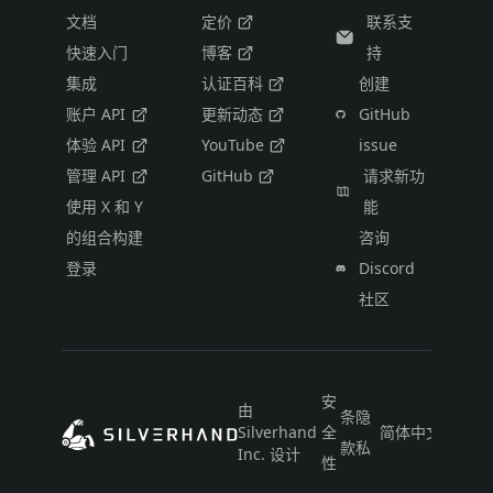
文档
定价
联系支
快速入门
博客
持
集成
认证百科
创建
账户 API
更新动态
GitHub
体验 API
YouTube
issue
管理 API
GitHub
请求新功
使用 X 和 Y
能
的组合构建
咨询
登录
Discord
社区
安
由
条
隐
Silverhand
全
简体中文
款
私
Inc. 设计
性