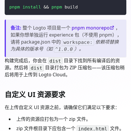
pnpm
install
&&
pnpm
 build
备注
:
整个 Logto 项目是一个
pnpm monorepo
，
如果你想单独运行 experience 包（不使用 pnpm），
请将 package.json 中的
依赖项替换
workspace:
为具体的版本号（如
）。
^1.0.0
构建完成后，你会在
目录下找到所有编译后的资
dist
源。然后将
目录打包为 ZIP 压缩包——该压缩包稍
dist
后将用于上传到 Logto Cloud。
自定义 UI 资源要求
在上传自定义 UI 资源之前，请确保它们满足以下要求：
上传的资源应打包为一个 zip 文件。
zip 文件根目录下应包含一个
文件。
index.html