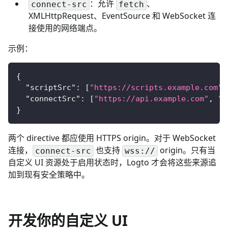
：允许
、
connect-src
fetch
XMLHttpRequest、EventSource 和 WebSocket 连
接使用的网络端点。
示例：
{
"scriptSrc"
:
[
"https://scripts.example.com"
]
"connectSrc"
:
[
"https://api.example.com"
,
"w
}
两个 directive 都应使用 HTTPS origin。对于 WebSocket
连接，
也支持
origin。只有当
connect-src
wss://
自定义 UI 资源处于启用状态时，Logto 才会将这些来源追
加到现有安全策略中。
开发你的自定义 UI