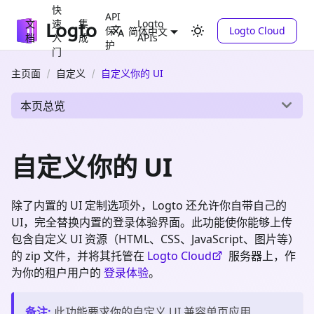
快
API
文
速
集
Logto
保
Logto Cloud
简体中文
档
入
成
APIs
护
门
主页面
自定义
自定义你的 UI
本页总览
自定义你的 UI
除了内置的 UI 定制选项外，Logto 还允许你自带自己的
UI，完全替换内置的登录体验界面。此功能使你能够上传
包含自定义 UI 资源（HTML、CSS、JavaScript、图片等）
的 zip 文件，并将其托管在
Logto Cloud
服务器上，作
为你的租户用户的
登录体验
。
备注
:
此功能要求你的自定义 UI 兼容单页应用