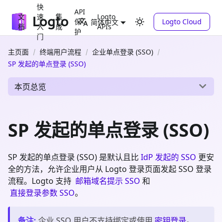
快
API
文
速
集
Logto
保
Logto Cloud
简体中文
档
入
成
APIs
护
门
主页面
终端用户流程
企业单点登录 (SSO)
SP 发起的单点登录 (SSO)
本页总览
SP 发起的单点登录 (SSO)
SP 发起的单点登录 (SSO) 是默认且比
IdP 发起的 SSO
更安
全的方法，允许企业用户从 Logto 登录页面发起 SSO 登录
流程。Logto 支持
邮箱域名提示 SSO
和
直接登录参数 SSO
。
备注
:
企业 SSO 用户不支持绑定或使用
密钥登录
。