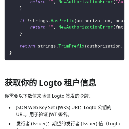
return
""
,
NewAuthorizationError
(
"Aut
}
if
!
strings
.
HasPrefix
(
authorization
,
 beare
return
""
,
NewAuthorizationError
(
fmt
.
S
}
return
 strings
.
TrimPrefix
(
authorization
,
 b
}
获取你的 Logto 租户信息
你需要以下数值来验证 Logto 签发的令牌：
JSON Web Key Set (JWKS) URI：Logto 公钥的
URL，用于验证 JWT 签名。
发行者 (Issuer)：期望的发行者 (Issuer) 值（Logto