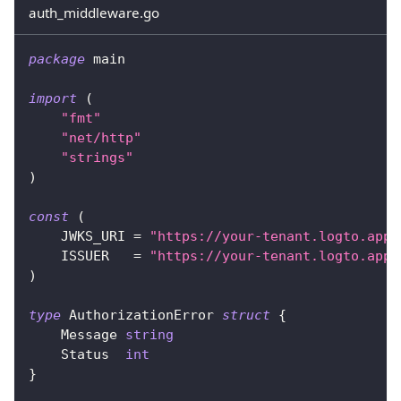
auth_middleware.go
package
 main
import
(
"fmt"
"net/http"
"strings"
)
const
(
    JWKS_URI 
=
"https://your-tenant.logto.app/
    ISSUER   
=
"https://your-tenant.logto.app/
)
type
 AuthorizationError 
struct
{
    Message 
string
    Status  
int
}