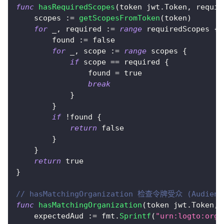
func
hasRequiredScopes
(
token jwt
.
Token
,
 requir
    scopes 
:=
getScopesFromToken
(
token
)
for
_
,
 required 
:=
range
 requiredScopes 
{
        found 
:=
false
for
_
,
 scope 
:=
range
 scopes 
{
if
 scope 
==
 required 
{
                found 
=
true
break
}
}
if
!
found 
{
return
false
}
}
return
true
}
// hasMatchingOrganization 检查令牌受众 (Aud
func
hasMatchingOrganization
(
token jwt
.
Token
,
 
    expectedAud 
:=
 fmt
.
Sprintf
(
"urn:logto:orga