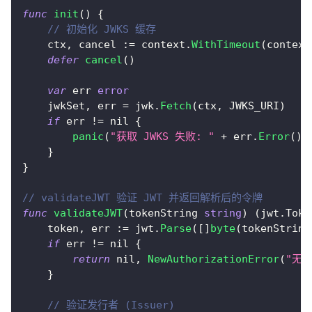
func
init
(
)
{
// 初始化 JWKS 缓存
    ctx
,
 cancel 
:=
 context
.
WithTimeout
(
context
defer
cancel
(
)
var
 err 
error
    jwkSet
,
 err 
=
 jwk
.
Fetch
(
ctx
,
 JWKS_URI
)
if
 err 
!=
nil
{
panic
(
"获取 JWKS 失败: "
+
 err
.
Error
(
)
)
}
}
// validateJWT 验证 JWT 并返回解析后的令牌
func
validateJWT
(
tokenString 
string
)
(
jwt
.
Toke
    token
,
 err 
:=
 jwt
.
Parse
(
[
]
byte
(
tokenString
if
 err 
!=
nil
{
return
nil
,
NewAuthorizationError
(
"无效
}
// 验证发行者 (Issuer)