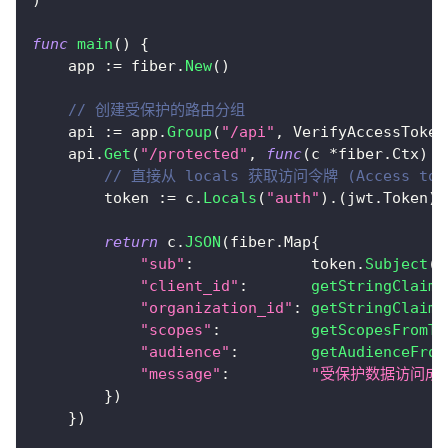
func
main
(
)
{
    app 
:=
 fiber
.
New
(
)
// 创建受保护的路由分组
    api 
:=
 app
.
Group
(
"/api"
,
 VerifyAccessToken
    api
.
Get
(
"/protected"
,
func
(
c 
*
fiber
.
Ctx
)
e
// 直接从 locals 获取访问令牌 (Access tok
        token 
:=
 c
.
Locals
(
"auth"
)
.
(
jwt
.
Token
)
return
 c
.
JSON
(
fiber
.
Map
{
"sub"
:
             token
.
Subject
(
)
"client_id"
:
getStringClaim
(
"organization_id"
:
getStringClaim
(
"scopes"
:
getScopesFromTo
"audience"
:
getAudienceFrom
"message"
:
"受保护数据访问成
}
)
}
)