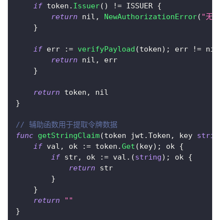
if
 token
.
Issuer
(
)
!=
 ISSUER 
{
return
nil
,
NewAuthorizationError
(
"无
}
if
 err 
:=
verifyPayload
(
token
)
;
 err 
!=
nil
return
nil
,
 err
}
return
 token
,
nil
}
// 辅助函数用于提取令牌数据
func
getStringClaim
(
token jwt
.
Token
,
 key 
strin
if
 val
,
 ok 
:=
 token
.
Get
(
key
)
;
 ok 
{
if
 str
,
 ok 
:=
 val
.
(
string
)
;
 ok 
{
return
 str
}
}
return
""
}