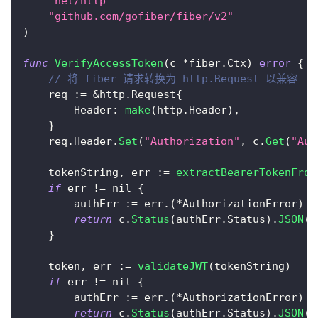
"net/http"
"github.com/gofiber/fiber/v2"
)
func
VerifyAccessToken
(
c 
*
fiber
.
Ctx
)
error
{
// 将 fiber 请求转换为 http.Request 以兼容
    req 
:=
&
http
.
Request
{
        Header
:
make
(
http
.
Header
)
,
}
    req
.
Header
.
Set
(
"Authorization"
,
 c
.
Get
(
"Aut
    tokenString
,
 err 
:=
extractBearerTokenFrom
if
 err 
!=
nil
{
        authErr 
:=
 err
.
(
*
AuthorizationError
)
return
 c
.
Status
(
authErr
.
Status
)
.
JSON
(
f
}
    token
,
 err 
:=
validateJWT
(
tokenString
)
if
 err 
!=
nil
{
        authErr 
:=
 err
.
(
*
AuthorizationError
)
return
 c
.
Status
(
authErr
.
Status
)
.
JSON
(
f