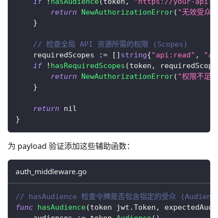
if
!
hasAudience
(
token
,
"https://your-api-r
return
NewAuthorizationError
(
"无效受众"
}
// 检查全局 API 资源所需的权限 (Scopes)
    requiredScopes 
:=
[
]
string
{
"api:read"
,
"ap
if
!
hasRequiredScopes
(
token
,
 requiredScope
return
NewAuthorizationError
(
"权限不足"
}
return
nil
}
为 payload 验证添加这些辅助函数：
auth_middleware.go
// hasAudience 检查令牌是否包含指定的受众 (Audienc
func
hasAudience
(
token jwt
.
Token
,
 expectedAud 
    audiences 
:=
 token
.
Audience
(
)