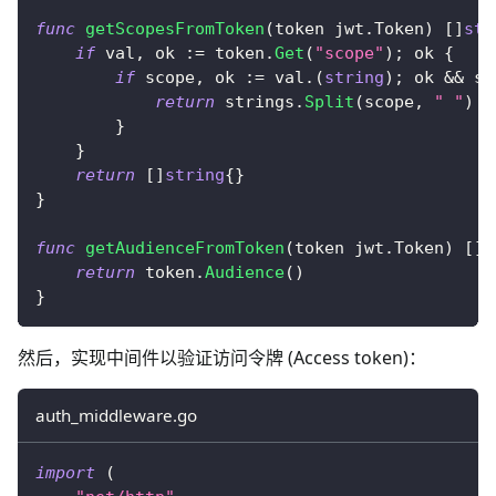
func
getScopesFromToken
(
token jwt
.
Token
)
[
]
str
if
 val
,
 ok 
:=
 token
.
Get
(
"scope"
)
;
 ok 
{
if
 scope
,
 ok 
:=
 val
.
(
string
)
;
 ok 
&&
 sc
return
 strings
.
Split
(
scope
,
" "
)
}
}
return
[
]
string
{
}
}
func
getAudienceFromToken
(
token jwt
.
Token
)
[
]
s
return
 token
.
Audience
(
)
}
然后，实现中间件以验证访问令牌 (Access token)：
auth_middleware.go
import
(