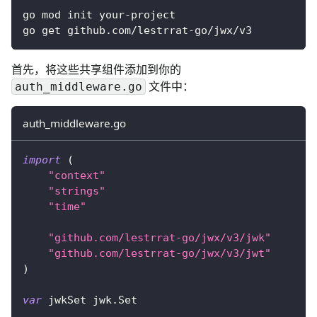
go mod init your-project
go get github.com/lestrrat-go/jwx/v3
首先，将这些共享组件添加到你的
文件中：
auth_middleware.go
auth_middleware.go
import
(
"context"
"strings"
"time"
"github.com/lestrrat-go/jwx/v3/jwk"
"github.com/lestrrat-go/jwx/v3/jwt"
)
var
 jwkSet jwk
.
Set