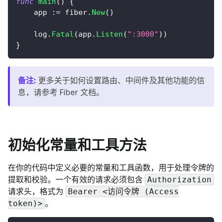
func
main
(
)
{
    app 
:=
 fiber
.
New
(
)
    log
.
Fatal
(
app
.
Listen
(
":3000"
)
)
}
备注
:
更多关于如何设置路由、中间件及其他功能的信
息，请参考 Fiber 文档。
初始化常量和工具方法
在你的代码中定义必要的常量和工具函数，用于处理令牌的
提取和校验。一个有效的请求必须包含
Authorization
请求头，格式为
Bearer <访问令牌 (Access
。
token)>