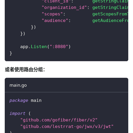
"client_id"
:
getStringClaim
(
"organization_id"
:
getStringClaim
(
"scopes"
:
getScopesFromTo
"audience"
:
getAudienceFrom
}
)
}
)
    app
.
Listen
(
":8080"
)
}
或者使用路由分组：
main.go
package
 main
import
(
"github.com/gofiber/fiber/v2"
"github.com/lestrrat-go/jwx/v3/jwt"
)