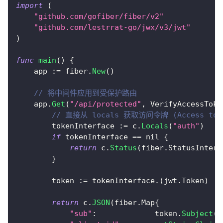
import
(
"github.com/gofiber/fiber/v2"
"github.com/lestrrat-go/jwx/v3/jwt"
)
func
main
(
)
{
    app 
:=
 fiber
.
New
(
)
// 将中间件应用到受保护路由
    app
.
Get
(
"/api/protected"
,
 VerifyAccessToke
// 直接从 locals 获取访问令牌 (Access tok
        tokenInterface 
:=
 c
.
Locals
(
"auth"
)
if
 tokenInterface 
==
nil
{
return
 c
.
Status
(
fiber
.
StatusIntern
}
        token 
:=
 tokenInterface
.
(
jwt
.
Token
)
return
 c
.
JSON
(
fiber
.
Map
{
"sub"
:
             token
.
Subject
(
)