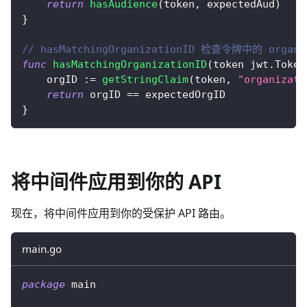
return
hasAudience
(
token
,
 expectedAud
)
}
// hasMatchingOrganizationID 检查令牌中的 orga
func
hasMatchingOrganizationID
(
token jwt
.
Token
    orgID 
:=
getStringClaim
(
token
,
"organizati
return
 orgID 
==
 expectedOrgID
}
将中间件应用到你的 API
现在，将中间件应用到你的受保护 API 路由。
main.go
package
 main