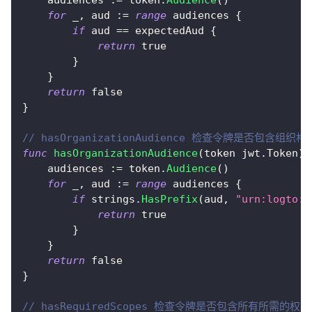
for
_
,
 aud 
:=
range
 audiences 
{
if
 aud 
==
 expectedAud 
{
return
true
}
}
return
false
}
// hasOrganizationAudience 检查令牌是否包含组织格
func
hasOrganizationAudience
(
token jwt
.
Token
)
    audiences 
:=
 token
.
Audience
(
)
for
_
,
 aud 
:=
range
 audiences 
{
if
 strings
.
HasPrefix
(
aud
,
"urn:logto:o
return
true
}
}
return
false
}
// hasRequiredScopes 检查令牌是否包含所有所需的权限 