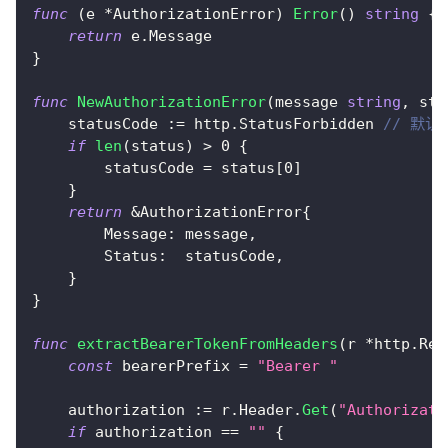
func
(
e 
*
AuthorizationError
)
Error
(
)
string
{
return
 e
.
Message
}
func
NewAuthorizationError
(
message 
string
,
 sta
    statusCode 
:=
 http
.
StatusForbidden 
// 默认 
if
len
(
status
)
>
0
{
        statusCode 
=
 status
[
0
]
}
return
&
AuthorizationError
{
        Message
:
 message
,
        Status
:
  statusCode
,
}
}
func
extractBearerTokenFromHeaders
(
r 
*
http
.
Req
const
 bearerPrefix 
=
"Bearer "
    authorization 
:=
 r
.
Header
.
Get
(
"Authorizati
if
 authorization 
==
""
{