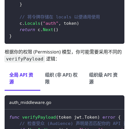
}
// 将令牌存储在 locals 以便通用使用
    c
.
Locals
(
"auth"
,
 token
)
return
 c
.
Next
(
)
}
根据你的权限 (Permission) 模型，你可能需要采用不同的
逻辑：
verifyPayload
全局 API 资
组织 (非 API) 权
组织级 API 资
源
限
源
auth_middleware.go
func
verifyPayload
(
token jwt
.
Token
)
error
{
// 检查受众 (Audience) 声明是否匹配你的 API 资源指