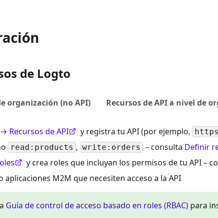
ración
sos de Logto
e organización (no API)
Recursos de API a nivel de o
 → Recursos de API
y registra tu API (por ejemplo,
http
mo
,
– consulta
Definir 
read:products
write:orders
oles
y crea roles que incluyan los permisos de tu API – c
o aplicaciones M2M que necesiten acceso a la API
ra
Guía de control de acceso basado en roles (RBAC)
para in