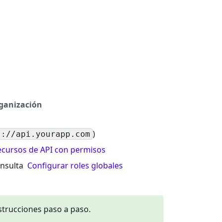
rganización
)
s://api.yourapp.com
recursos de API con permisos
onsulta
Configurar roles globales
strucciones paso a paso.