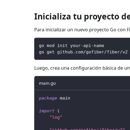
Inicializa tu proyecto d
Para inicializar un nuevo proyecto Go con F
go mod init your-api-name
go get github.com/gofiber/fiber/v2
Luego, crea una configuración básica de un 
main.go
package
 main
import
(
"log"
"github.com/gofiber/fiber/v2"