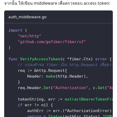
จากนั้น ให้เขียน middleware เพื่อตรวจสอบ access token:
auth_middleware.go
import
(
"net/http"
"github.com/gofiber/fiber/v2"
)
func
VerifyAccessToken
(
c 
*
fiber
.
Ctx
)
error
{
// แปลงคำขอ fiber เป็น http.Request เพื่อความเข
    req 
:=
&
http
.
Request
{
        Header
:
make
(
http
.
Header
)
,
}
    req
.
Header
.
Set
(
"Authorization"
,
 c
.
Get
(
"Aut
    tokenString
,
 err 
:=
extractBearerTokenFrom
if
 err 
!=
nil
{
        authErr 
:=
 err
.
(
*
AuthorizationError
)
return
 c
.
Status
(
authErr
.
Status
)
.
JSON
(
f