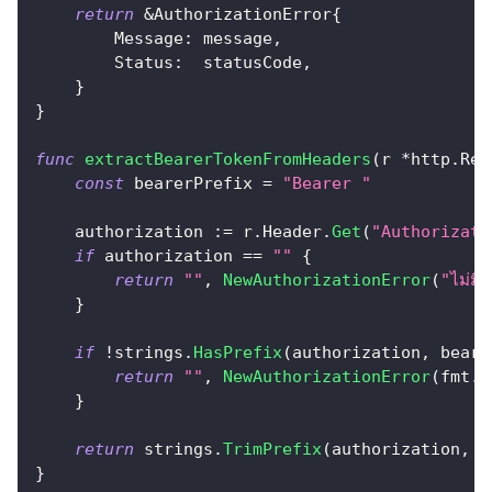
return
&
AuthorizationError
{
        Message
:
 message
,
        Status
:
  statusCode
,
}
}
func
extractBearerTokenFromHeaders
(
r 
*
http
.
Req
const
 bearerPrefix 
=
"Bearer "
    authorization 
:=
 r
.
Header
.
Get
(
"Authorizati
if
 authorization 
==
""
{
return
""
,
NewAuthorizationError
(
"ไม่ม
}
if
!
strings
.
HasPrefix
(
authorization
,
 beare
return
""
,
NewAuthorizationError
(
fmt
.
S
}
return
 strings
.
TrimPrefix
(
authorization
,
 b
}