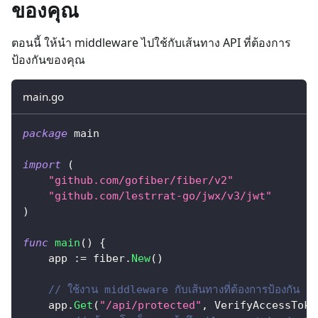
ของคุณ
ตอนนี้ ให้นำ middleware ไปใช้กับเส้นทาง API ที่ต้องการ
ป้องกันของคุณ
main.go
package
 main
import
(
"github.com/gofiber/fiber/v2"
"github.com/lestrrat-go/jwx/v3/jwt"
)
func
main
(
)
{
    app 
:=
 fiber
.
New
(
)
// ใช้งาน middleware กับเส้นทางที่ต้องการป้องกัน
    app
.
Get
(
"/api/protected"
,
 VerifyAccessToke