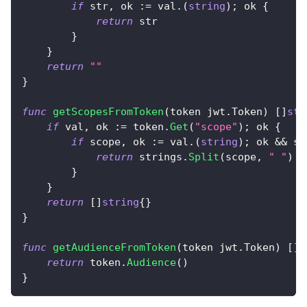
if
 str
,
 ok 
:=
 val
.
(
string
)
;
 ok 
{
return
 str
}
}
return
""
}
func
getScopesFromToken
(
token jwt
.
Token
)
[
]
str
if
 val
,
 ok 
:=
 token
.
Get
(
"scope"
)
;
 ok 
{
if
 scope
,
 ok 
:=
 val
.
(
string
)
;
 ok 
&&
 sc
return
 strings
.
Split
(
scope
,
" "
)
}
}
return
[
]
string
{
}
}
func
getAudienceFromToken
(
token jwt
.
Token
)
[
]
s
return
 token
.
Audience
(
)
}