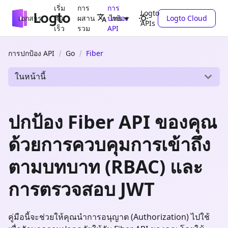
เริ่ม
การ
การ
Logto
เอกสาร
ต้น
ผสาน
ปกป้อง
Logto Cloud
ไทย
APIs
เร็ว
รวม
API
การปกป้อง API
Go
Fiber
ในหน้านี้
ปกป้อง Fiber API ของคุณ
ด้วยการควบคุมการเข้าถึง
ตามบทบาท (RBAC) และ
การตรวจสอบ JWT
คู่มือนี้จะช่วยให้คุณนำการอนุญาต (Authorization) ไปใช้