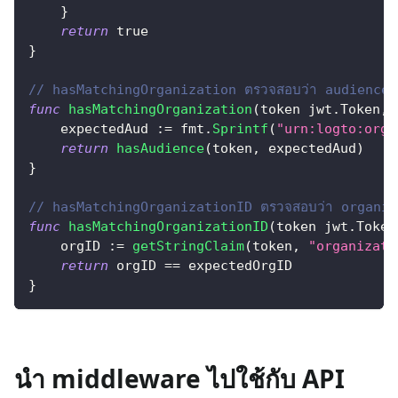
}
return
true
}
// hasMatchingOrganization ตรวจสอบว่า audience ของโท
func
hasMatchingOrganization
(
token jwt
.
Token
,
 
    expectedAud 
:=
 fmt
.
Sprintf
(
"urn:logto:orga
return
hasAudience
(
token
,
 expectedAud
)
}
// hasMatchingOrganizationID ตรวจสอบว่า organizatio
func
hasMatchingOrganizationID
(
token jwt
.
Token
    orgID 
:=
getStringClaim
(
token
,
"organizati
return
 orgID 
==
 expectedOrgID
}
นำ middleware ไปใช้กับ API