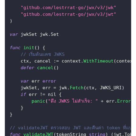
"github.com/lestrrat-go/jwx/v3/jwk"
"github.com/lestrrat-go/jwx/v3/jwt"
)
var
 jwkSet jwk
.
Set
func
init
(
)
{
// เริ่มต้นแคช JWKS
    ctx
,
 cancel 
:=
 context
.
WithTimeout
(
context
defer
cancel
(
)
var
 err 
error
    jwkSet
,
 err 
=
 jwk
.
Fetch
(
ctx
,
 JWKS_URI
)
if
 err 
!=
nil
{
panic
(
"ดึง JWKS ไม่สำเร็จ: "
+
 err
.
Error
(
}
}
// validateJWT ตรวจสอบ JWT และคืนค่า token ที่แปลง
func
validateJWT
(
tokenString 
string
)
(
jwt
.
Toke