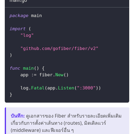
package
 main
import
(
"log"
"github.com/gofiber/fiber/v2"
)
func
main
(
)
{
    app 
:=
 fiber
.
New
(
)
    log
.
Fatal
(
app
.
Listen
(
":3000"
)
)
}
บันทึก
:
ดูเอกสารของ Fiber สำหรับรายละเอียดเพิ่มเติม
เกี่ยวกับการตั้งค่าเส้นทาง (routes), มิดเดิลแวร์
(middleware) และฟีเจอร์อื่น ๆ