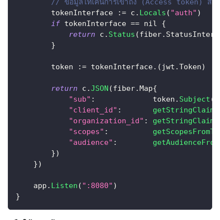
// ข้อมูลโทเค็นการเข้าถึง (Access token) สา
        tokenInterface 
:=
 c
.
Locals
(
"auth"
)
if
 tokenInterface 
==
nil
{
return
 c
.
Status
(
fiber
.
StatusIntern
}
        token 
:=
 tokenInterface
.
(
jwt
.
Token
)
return
 c
.
JSON
(
fiber
.
Map
{
"sub"
:
             token
.
Subject
(
)
"client_id"
:
getStringClaim
(
"organization_id"
:
getStringClaim
(
"scopes"
:
getScopesFromTo
"audience"
:
getAudienceFrom
}
)
}
)
    app
.
Listen
(
":8080"
)
}