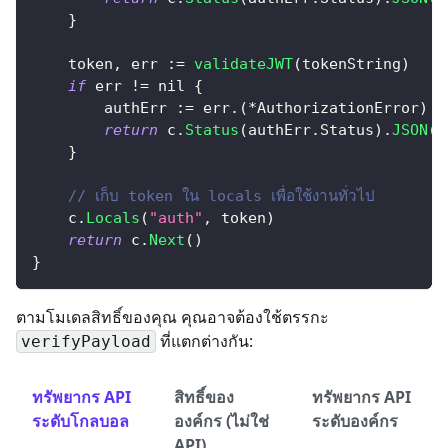
}
    token
,
 err 
:=
validateJWT
(
tokenString
)
if
 err 
!=
nil
{
        authErr 
:=
 err
.
(
*
AuthorizationError
)
return
 c
.
Status
(
authErr
.
Status
)
.
JSON
(
f
}
// เก็บ token ใน locals เพื่อใช้งานทั่วไป
    c
.
Locals
(
"auth"
,
 token
)
return
 c
.
Next
(
)
}
ตามโมเดลสิทธิ์ของคุณ คุณอาจต้องใช้ตรรกะ
ที่แตกต่างกัน:
verifyPayload
ทรัพยากร API
สิทธิ์ของ
ทรัพยากร API
ระดับโกลบอล
องค์กร (ไม่ใช่
ระดับองค์กร
API)