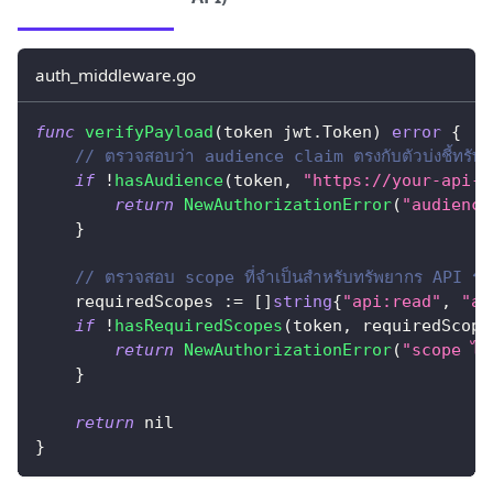
auth_middleware.go
func
verifyPayload
(
token jwt
.
Token
)
error
{
// ตรวจสอบว่า audience claim ตรงกับตัวบ่งชี้ทรั
if
!
hasAudience
(
token
,
"https://your-api-r
return
NewAuthorizationError
(
"audience 
}
// ตรวจสอบ scope ที่จำเป็นสำหรับทรัพยากร API ระ
    requiredScopes 
:=
[
]
string
{
"api:read"
,
"ap
if
!
hasRequiredScopes
(
token
,
 requiredScope
return
NewAuthorizationError
(
"scope ไม่
}
return
nil
}