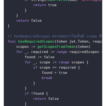
return
true
}
}
return
false
}
// hasRequiredScopes ตรวจสอบว่าโทเค็นมี scope ที่จำเ
func
hasRequiredScopes
(
token jwt
.
Token
,
 requir
    scopes 
:=
getScopesFromToken
(
token
)
for
_
,
 required 
:=
range
 requiredScopes 
{
        found 
:=
false
for
_
,
 scope 
:=
range
 scopes 
{
if
 scope 
==
 required 
{
                found 
=
true
break
}
}
if
!
found 
{
return
false
}