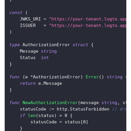
const
(
    JWKS_URI 
=
"https://your-tenant.logto.app/
    ISSUER   
=
"https://your-tenant.logto.app/
)
type
 AuthorizationError 
struct
{
    Message 
string
    Status  
int
}
func
(
e 
*
AuthorizationError
)
Error
(
)
string
{
return
 e
.
Message
}
func
NewAuthorizationError
(
message 
string
,
 sta
    statusCode 
:=
 http
.
StatusForbidden 
// ค่าเร
if
len
(
status
)
>
0
{
        statusCode 
=
 status
[
0
]
}