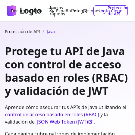
Inicios
Protección
Documentación
Integraciones
Logto Cloud
Español
rápidos
de API
Protección de API
Java
Protege tu API de Java
con control de acceso
basado en roles (RBAC)
y validación de JWT
Aprende cómo asegurar tus APIs de Java utilizando el
control de acceso basado en roles (RBAC)
y la
validación de
JSON Web Token (JWT)
.
Cada página cubre patrones de implementación,