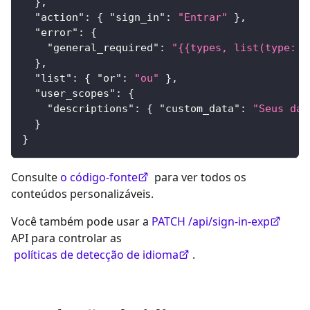
}
,
"action"
:
{
"sign_in"
:
"Entrar"
}
,
"error"
:
{
"general_required"
:
"{{types, list(type: d
}
,
"list"
:
{
"or"
:
"ou"
}
,
"user_scopes"
:
{
"descriptions"
:
{
"custom_data"
:
"Seus dad
}
}
Consulte
o código-fonte
para ver todos os
conteúdos personalizáveis.
Você também pode usar a
PATCH /api/sign-in-exp
API para controlar as
políticas de detecção de idioma
.