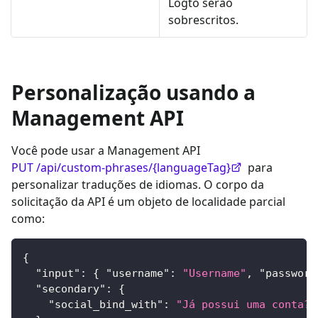
Logto serão
sobrescritos.
Personalização usando a
Management API
Você pode usar a Management API
PUT /api/custom-phrases/{languageTag}
para
personalizar traduções de idiomas. O corpo da
solicitação da API é um objeto de localidade parcial
como:
{
"input"
:
{
"username"
:
"Username"
,
"password
"secondary"
:
{
"social_bind_with"
:
"Já possui uma conta? 