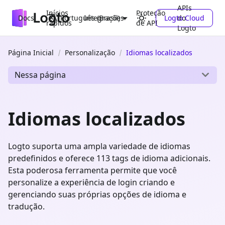
APIs
Inícios
Proteção
Docs
Integrações
Logto Cloud
do
Português (Brasil)
rápidos
de API
Logto
Página Inicial
Personalização
Idiomas localizados
Nessa página
Idiomas localizados
Logto suporta uma ampla variedade de idiomas
predefinidos e oferece 113 tags de idioma adicionais.
Esta poderosa ferramenta permite que você
personalize a experiência de login criando e
gerenciando suas próprias opções de idioma e
tradução.