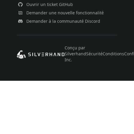
Ouvrir un ticket GitHub
Demander une nouvelle fonctionnalité
Demander à la communauté Discord
Conçu par
Silverhand
Sécurité
Conditions
Confi
Inc.