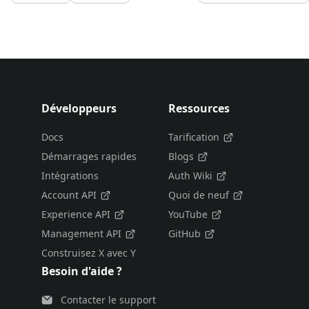
Développeurs
Ressources
Docs
Tarification
Démarrages rapides
Blogs
Intégrations
Auth Wiki
Account API
Quoi de neuf
Experience API
YouTube
Management API
GitHub
Construisez X avec Y
Besoin d'aide ?
Contacter le support