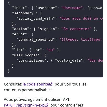
{
"input"
:
{
"username"
:
"Username"
,
"password
"secondary"
:
{
"social_bind_with"
:
"Vous avez déjà un com
}
,
"action"
:
{
"sign_in"
:
"Se connecter"
}
,
"error"
:
{
"general_required"
:
"{{types, list(type: d
}
,
"list"
:
{
"or"
:
"ou"
}
,
"user_scopes"
:
{
"descriptions"
:
{
"custom_data"
:
"Vos donn
}
}
Consultez
le code source
pour voir tous les
contenus personnalisables.
Vous pouvez également utiliser l’API
PATCH /api/sign-in-exp
pour contrôler les