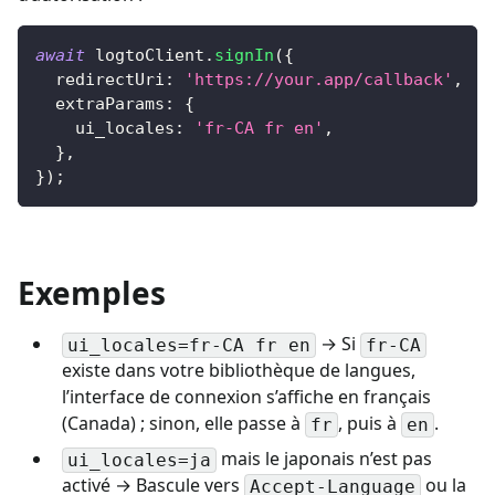
await
 logtoClient
.
signIn
(
{
  redirectUri
:
'https://your.app/callback'
,
  extraParams
:
{
    ui_locales
:
'fr-CA fr en'
,
}
,
}
)
;
Exemples
→ Si
ui_locales=fr-CA fr en
fr-CA
existe dans votre bibliothèque de langues,
l’interface de connexion s’affiche en français
(Canada) ; sinon, elle passe à
, puis à
.
fr
en
mais le japonais n’est pas
ui_locales=ja
activé → Bascule vers
ou la
Accept-Language