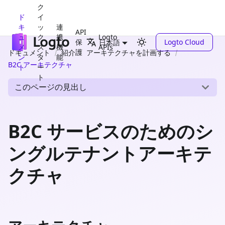
ク
ド
イ
キ
ッ
連
API
ュ
ク
携
Logto
保
Logto Cloud
日本語
メ
ス
機
APIs
護
ドキュメント
紹介
アーキテクチャを計画する
ン
タ
能
B2C アーキテクチャ
ト
ー
ト
このページの見出し
B2C サービスのためのシ
ングルテナントアーキテ
クチャ