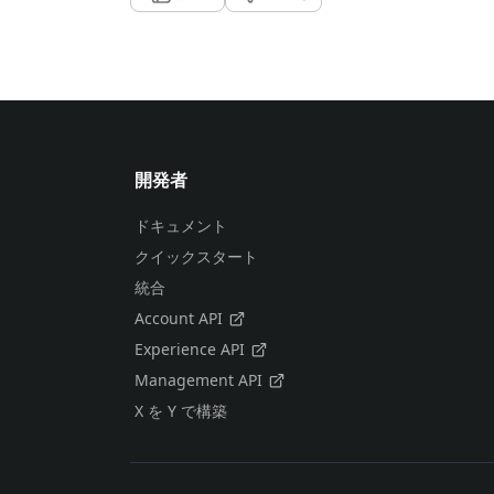
開発者
ドキュメント
クイックスタート
統合
Account API
Experience API
Management API
X を Y で構築