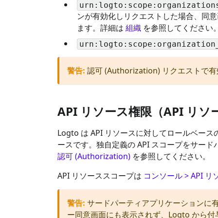
urn:logto:scope:organization
ンが有効化しリクエストした場合、同意
ます。詳細は
組織
を参照してください
urn:logto:scope:organization
警告
:
認可 (Authorization) 
API リソース権限（API リ
Logto は API リソースに対してロールベー
ースです。独自定義の API スコープをサー
認可 (Authorization)
を参照してください。
API リソーススコープは
コンソール > API 
警告
:
サードパーティアプリケーションに有効化さ
ー同意画面にも表示されず、Logto から