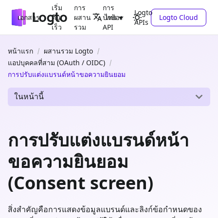
เริ่ม
การ
การ
Logto
เอกสาร
ต้น
ผสาน
ปกป้อง
Logto Cloud
ไทย
APIs
เร็ว
รวม
API
หน้าแรก
ผสานรวม Logto
แอปบุคคลที่สาม (OAuth / OIDC)
การปรับแต่งแบรนด์หน้าขอความยินยอม
ในหน้านี้
การปรับแต่งแบรนด์หน้า
ขอความยินยอม
(Consent screen)
สิ่งสำคัญคือการแสดงข้อมูลแบรนด์และลิงก์ข้อกำหนดของ