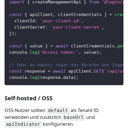
import
{
 createManagementApi 
}
from
'@logto/ap
const
{
 apiClient
,
 clientCredentials 
}
=
creat
clientId
:
'your-client-id'
,
clientSecret
:
'your-client-secret'
,
}
)
;
const
{
 value 
}
=
await
 clientCredentials
.
getA
console
.
log
(
'Access token:'
,
 value
)
;
// Oder du kannst sogar das Abrufen des Zugang
const
 response 
=
await
 apiClient
.
GET
(
'/api/use
console
.
log
(
response
.
data
)
;
Self-hosted / OSS
OSS-Nutzer sollten
als Tenant-ID
default
verwenden und zusätzlich
und
baseUrl
konfigurieren.
apiIndicator