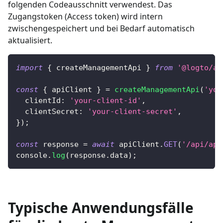
folgenden Codeausschnitt verwendest. Das
Zugangstoken (Access token) wird intern
zwischengespeichert und bei Bedarf automatisch
aktualisiert.
import
{
 createManagementApi 
}
from
'@logto/ap
const
{
 apiClient 
}
=
createManagementApi
(
'you
clientId
:
'your-client-id'
,
clientSecret
:
'your-client-secret'
,
}
)
;
const
 response 
=
await
 apiClient
.
GET
(
'/api/app
console
.
log
(
response
.
data
)
;
Typische Anwendungsfälle