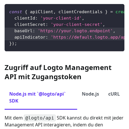
const
{
 apiClient
,
 clientCredentials 
}
=
creat
clientId
:
'your-client-id'
,
clientSecret
:
'your-client-secret'
,
baseUrl
:
'https://your.logto.endpoint'
,
apiIndicator
:
'https://default.logto.app/api
}
)
;
Zugriff auf Logto Management
API mit Zugangstoken
Node.js mit `@logto/api`
Node.js
cURL
SDK
Mit dem
SDK kannst du direkt mit jeder
@logto/api
Management API interagieren, indem du den