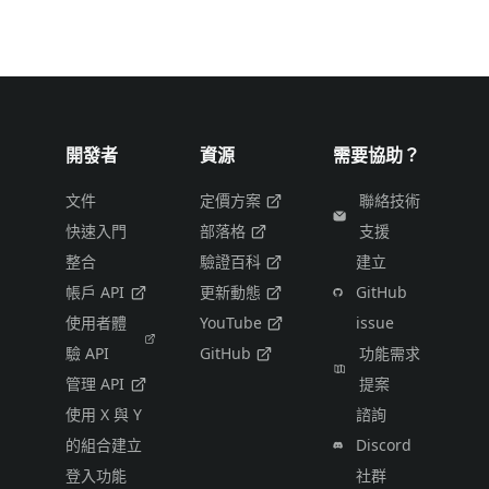
開發者
資源
需要協助？
文件
定價方案
聯絡技術
快速入門
部落格
支援
整合
驗證百科
建立
帳戶 API
更新動態
GitHub
使用者體
YouTube
issue
驗 API
GitHub
功能需求
管理 API
提案
使用 X 與 Y
諮詢
的組合建立
Discord
登入功能
社群