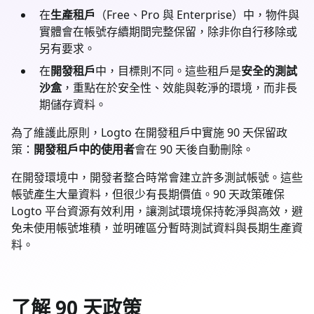
在
生產租戶
（Free、Pro 與 Enterprise）中，物件與
實體會在帳號存續期間完整保留，除非你自行移除或
另有要求。
在
開發租戶
中，目標則不同。這些租戶是
安全的測試
沙盒
，重點在於安全性、效能與乾淨的環境，而非長
期儲存資料。
為了維護此原則，Logto 在開發租戶中實施 90 天保留政
策：
開發租戶中的使用者
會在 90 天後自動刪除。
在開發環境中，開發者整合時常會建立許多測試帳號。這些
帳號產生大量資料，但很少有長期價值。90 天政策確保
Logto 平台資源有效利用，讓測試環境保持乾淨與高效，避
免未使用帳號堆積，並明確區分暫時測試資料與長期生產資
料。
了解 90 天政策