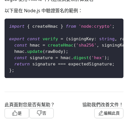
以下是在 Node.js 中驗證簽名的範例：
import
{
 createHmac 
}
from
'node:crypto'
;
export
const
verify
=
(
signingKey
:
string
,
 raw
const
 hmac 
=
createHmac
(
'sha256'
,
 signingKey
  hmac
.
update
(
rawBody
)
;
const
 signature 
=
 hmac
.
digest
(
'hex'
)
;
return
 signature 
===
 expectedSignature
;
}
;
此頁面對您是否有幫助？
協助我們改善文件！
是
否
編輯此頁