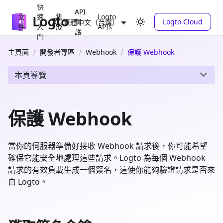
快
API
文
速
集
Logto
保
Logto Cloud
繁體中文（台灣）
件
入
成
APIs
護
門
主頁面
開發者專區
Webhook
保護 Webhook
本頁導覽
保護 Webhook
當你的伺服器準備好接收 Webhook 請求後，你可能希望
確保它能安全地處理這些請求。Logto 為每個 Webhook
請求的有效負載生成一個簽名，這使你能夠驗證請求是否來
自 Logto。