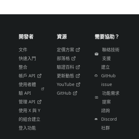
開發者
資源
需要協助？
文件
定價方案
聯絡技術
快速入門
部落格
支援
整合
驗證百科
建立
帳戶 API
更新動態
GitHub
使用者體
YouTube
issue
驗 API
GitHub
功能需求
管理 API
提案
使用 X 與 Y
諮詢
的組合建立
Discord
登入功能
社群