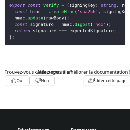
export
const
verify
=
(
signingKey
:
string
,
 raw
const
 hmac 
=
createHmac
(
'sha256'
,
 signingKey
  hmac
.
update
(
rawBody
)
;
const
 signature 
=
 hmac
.
digest
(
'hex'
)
;
return
 signature 
===
 expectedSignature
;
}
;
Trouvez-vous cette page utile ?
Aidez-nous à améliorer la documentation 
Oui
Non
Éditer cette page