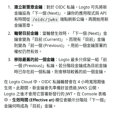
建立新簽章金鑰
：對於 OIDC 私鑰，Logto 可先將新
金鑰設為「下一個 (Next)」，讓你的應用程式與 API
有時間從
端點刷新公鑰，再開始用新
/oidc/jwks
金鑰簽章。
輪替目前金鑰
：當輪替生效時，「下一個 (Next)」金
鑰會變為「目前 (Current)」，而現有「目前」金鑰
則變為「前一個 (Previous)」。用前一個金鑰簽署的
權杖仍然有效。
移除最舊的前一個金鑰
：Logto 最多只保留一組「前
一個 (Previous)」私鑰。若分階段金鑰成為目前金鑰
時已存在前一個私鑰，則會移除較舊的前一個金鑰。
在 Logto Cloud 中，OIDC 私鑰輪替會在 4 小時寬限期後
生效。此期間，新金鑰會先準備好並透過 JWKS 公開，
Logto 之後才會用它簽署新發行的 JWT。在 Console 表格
中，
生效時間 (Effective at)
欄位會顯示分階段「下一個」
金鑰何時成為「目前」金鑰。