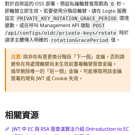
對於自架設的 OSS 部署，預設私鑰輪替寬限期為
秒，
0
即輪替立即生效。若要使用分階段輪替，請在 Logto 服務
設定
環境
PRIVATE_KEY_ROTATION_GRACE_PERIOD
變數，或在呼叫 Management API 端點
POST
時於
/api/configs/oidc/private-keys/rotate
請求主體傳入明確的
值。
rotationGracePeriod
注意
:
除非你有意更換分階段「下一個」金鑰，否則請
避免在待處理輪替尚未生效前重複輪替簽章金鑰。
過早刪除唯一的「前一個」金鑰，可能導致用該金鑰
簽署的現有 JWT 或 Cookie 失效。
相關資源
JWT 中 EC 與 RSA 簽章演算法介紹 (Introduction to EC