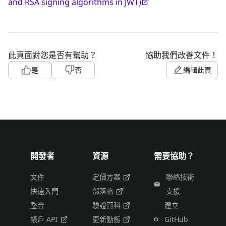
and RSA signing algorithms in JWT)
此頁面對您是否有幫助？
協助我們改善文件！
是
否
編輯此頁
開發者
資源
需要協助？
文件
定價方案
聯絡技術
快速入門
部落格
支援
整合
驗證百科
建立
帳戶 API
更新動態
GitHub