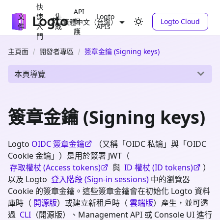
快
API
文
速
集
Logto
保
Logto Cloud
繁體中文（台灣）
件
入
成
APIs
護
門
主頁面
開發者專區
簽章金鑰 (Signing keys)
本頁導覽
簽章金鑰 (Signing keys)
Logto
OIDC 簽章金鑰
（又稱「OIDC 私鑰」與「OIDC
Cookie 金鑰」）是用於簽署 JWT（
存取權杖 (Access tokens)
與
ID 權杖 (ID tokens)
）
以及 Logto
登入階段 (Sign-in sessions)
中的瀏覽器
Cookie 的簽章金鑰。這些簽章金鑰會在初始化 Logto 資料
庫時（
開源版
）或建立新租戶時（
雲端版
）產生，並可透
過
CLI
（開源版）、Management API 或 Console UI 進行