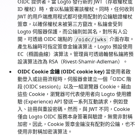
OIDC 提供者。當 Logto 發行新的 JWT（存取權杖或
ID 權杖）時，會以私鑰簽署該權杖。同時，任何收到
JWT 的用戶端應用程式都可使用配對的公鑰驗證權杖
簽章，以確保權杖未被第三方竄改。私鑰會受到
Logto 伺服器保護，而公鑰則如其名，對所有人公
開，可透過 OIDC 端點的
介面存取。
/oidc/jwks
產生私鑰時可指定簽章金鑰演算法，Logto 預設使用
EC（橢圓曲線）演算法。管理員可透過輪替私鑰將預
設演算法改為 RSA（Rivest-Shamir-Adleman）。
OIDC Cookie 金鑰 (OIDC cookie key)
當使用者啟
動登入或註冊流程時，伺服器會建立一個「OIDC 階
段 (OIDC session)」以及一組瀏覽器 Cookie。藉由
這些 Cookie，瀏覽器可代表使用者向 Logto 使用體
驗 (Experience) API 發送一系列互動請求，例如登
入、註冊與重設密碼。然而，與 JWT 不同，Cookie
僅由 Logto OIDC 服務本身簽署與驗證，無需非對稱
加密。因此，Cookie 簽章金鑰沒有配對的公鑰，也不
使用非對稱加密演算法。