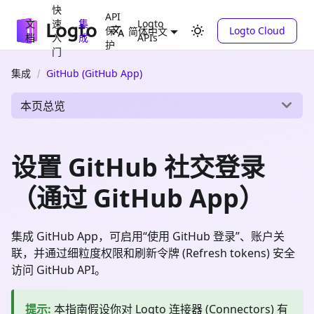
快
API
文
速
集
Logto
保
Logto Cloud
简体中文
档
入
成
APIs
护
门
集成
GitHub (GitHub App)
本页总览
设置 GitHub 社交登录
（通过 GitHub App）
集成 GitHub App，可启用“使用 GitHub 登录”、账户关
联，并通过细粒度权限和刷新令牌 (Refresh tokens) 安全
访问 GitHub API。
提示
:
本指南假设你对 Logto 连接器 (Connectors) 有