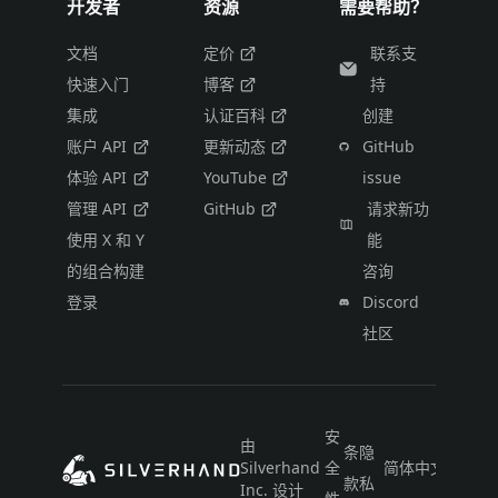
开发者
资源
需要帮助？
文档
定价
联系支
快速入门
博客
持
集成
认证百科
创建
账户 API
更新动态
GitHub
体验 API
YouTube
issue
管理 API
GitHub
请求新功
使用 X 和 Y
能
的组合构建
咨询
登录
Discord
社区
安
由
条
隐
Silverhand
全
简体中文
款
私
Inc. 设计